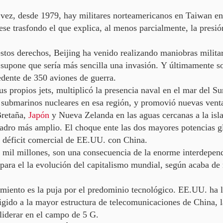
 vez, desde 1979, hay
militares norteamericanos en Taiwan ent
 ese trasfondo el que explica, al menos parcialmente, la presi
tos derechos, Beijing ha venido realizando maniobras militare
e supone que
sería más sencilla una invasión.
Y últimamente so
dente de 350 aviones de guerra.
s propios jets,
multiplicó la presencia naval en el mar del Su
s submarinos nucleares en esa región, y promovió nuevas ven
Bretaña,
Japón
y Nueva Zelanda en las aguas cercanas a la isla
uadro más amplio. El choque ente las dos mayores potencias g
 déficit comercial de EE.UU. con China.
mil millones, son una consecuencia de la enorme interdepend
para el la evolución del capitalismo mundial
, según acaba de 
amiento es la puja por el predominio tecnológico.
EE.UU. ha lo
fligido a la mayor estructura de telecomunicaciones de China,
 liderar en el campo de 5 G.