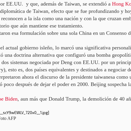
por EE.UU. y que, además de Taiwan, se extendió a
Hong K
 diplomática de Taiwan, efecto que se fue profundizando y h
 reconocen a la isla como una nación
y con la que cruzan emb
torio que aún mantiene ese tratamiento.
taron esa formulación sobre una sola China en un Consenso d
el actual gobierno isleño, lo marcó una significativa personal
ó una doctrina alternativa que configuró
una bomba geopolític
a dos sistemas negociada por Deng con EE.UU. por un princip
ry),
esto es, dos países equivalentes y destinados a negociar d
terpretaron ahora el discurso de la presidente taiwanesa como
ó poco después de dejar el poder en 2000. Beijing sospecha 
oe Biden
, aun más que Donald Trump,
la demolición de 40 añ
 Foto AFP