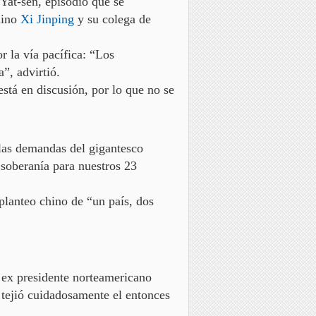
Yat-sen, episodio que se
hino
Xi Jinping
y su colega de
or la vía pacífica: “Los
”, advirtió.
stá en discusión,
por lo que no se
las demandas del gigantesco
soberanía para nuestros 23
 planteo chino de
“un país, dos
l ex presidente norteamericano
tejió cuidadosamente el entonces