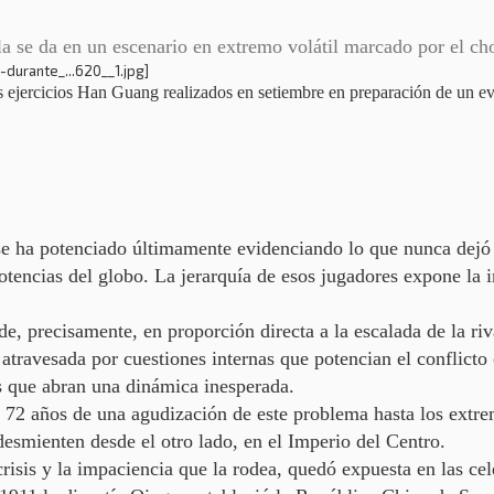
isla se da en un escenario en extremo volátil marcado por el 
los ejercicios Han Guang realizados en setiembre en preparación de un e
e ha potenciado últimamente evidenciando lo que nunca dejó
otencias del globo
. La jerarquía de esos jugadores expone la 
ide, precisamente, en proporción directa a la
escalada de la ri
travesada por cuestiones internas que potencian el conflicto c
es que abran una dinámica inesperada.
s 72 años de una
agudización de este problema hasta los extre
desmienten desde el otro lado, en el Imperio del Centro.
risis y la impaciencia que la rodea, quedó expuesta en las cel