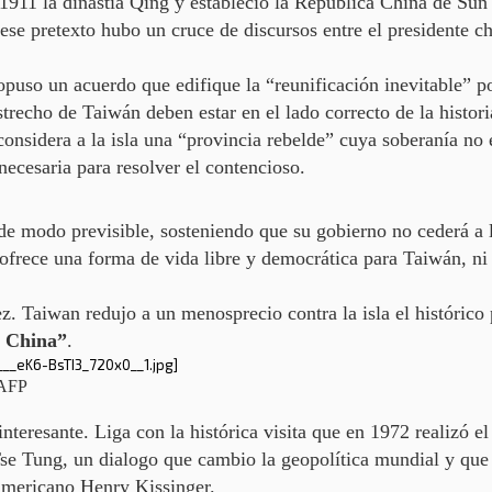
911 la dinastía Qing y estableció la República China de Sun 
ese pretexto hubo
un cruce de discursos entre el presidente c
ropuso un acuerdo que edifique la
“reunificación inevitable”
p
recho de Taiwán deben estar en el lado correcto de la historia
considera a la isla una “provincia rebelde”
cuya soberanía no e
 necesaria para resolver el contencioso.
 de modo previsible, sosteniendo que su gobierno
no cederá a 
ofrece una forma de vida libre y democrática para Taiwán, ni 
ez. Taiwan redujo a un menosprecio contra la isla el histórico
a China”
.
 AFP
interesante. Liga con la histórica visita que en 1972 realizó e
Tse Tung,
un dialogo que cambio la geopolítica mundial
y que 
americano Henry Kissinger.