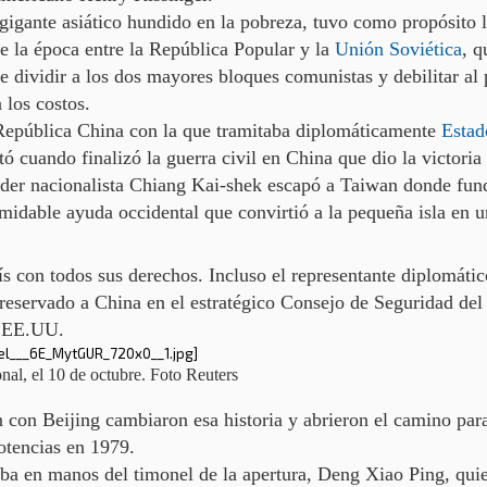
 gigante asiático hundido en la pobreza, tuvo como propósito 
de la época entre la República Popular y la
Unión Soviética
,
q
e dividir a los dos mayores bloques comunistas y debilitar al 
 los costos.
República China con la que tramitaba diplomáticamente
Estad
tó cuando finalizó la guerra civil en China que dio la victor
íder nacionalista Chiang Kai-shek escapó a Taiwan donde fund
idable ayuda occidental que convirtió a la pequeña isla en u
 con todos sus derechos. Incluso el representante diplomátic
 reservado a China en el estratégico Consejo de Seguridad
del
 EE.UU.
nal, el 10 de octubre. Foto Reuters
 con Beijing cambiaron esa historia y abrieron el camino pa
otencias en 1979.
taba en manos del timonel de la apertura, Deng Xiao Ping, qui