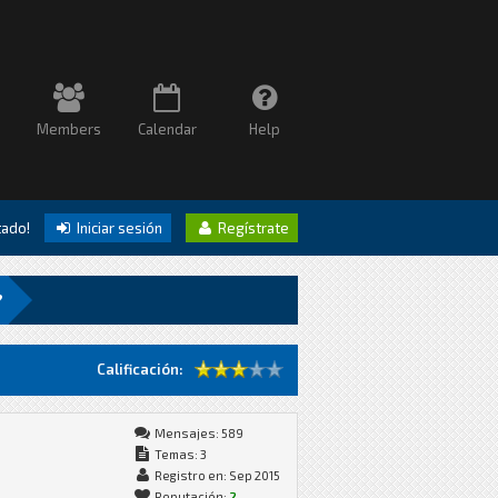
Members
Calendar
Help
itado!
Iniciar sesión
Regístrate
?
Calificación:
Mensajes: 589
Temas: 3
Registro en: Sep 2015
Reputación:
2