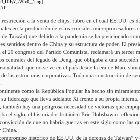
o AP
 restricción a la venta de chips, rubro en el cual EE.UU. es 
globales en la producción de estos cruciales microprocesador
 de Taiwán) que debido a la pandemia se ha posicionado como 
es sentidos dentro de China y su estructura de poder. El presi
n el 20 congreso del Partido Comunista, reclamará un tercer
os centrales del legado de Deng,
que obligaba a una sucesión y
personalidad, que no se ve en el país desde la era de Mao, sum
 de las estructuras corporativas. Toda una construcción de se
.
 continente como la República Popular ha hecho sin miramien
 su liderazgo
que lleva adelante Xi frente a su propia interna.
también hay una peligrosa necesidad de victorias que empujan
ba el siglo, el historiador británico Eric Hobsbawm reflexion
 convicción de que
no habría guerras en este siglo
como las qu
y China.
l compromiso histórico de EE.UU. de la defensa de Taiwan” y