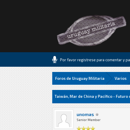
Por favor registrese para comentar y par
Foros de Uruguay Militaria
Varios
1 voto(s) - 3 Media
1
2
3
4
5
Taiwán, Mar de China y Pacífico - Futuro 
unomas
Senior Member