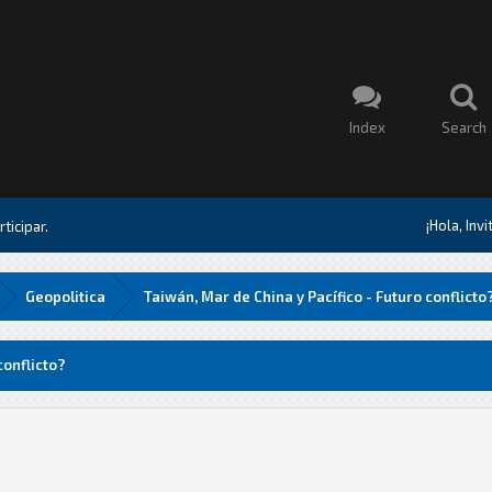
Index
Search
¡Hola, Inv
ticipar.
Geopolitica
Taiwán, Mar de China y Pacífico - Futuro conflicto
conflicto?