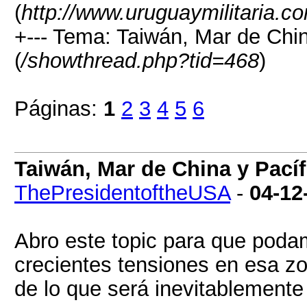
(
http://www.uruguaymilitaria.c
+--- Tema: Taiwán, Mar de China
(
/showthread.php?tid=468
)
Páginas:
1
2
3
4
5
6
Taiwán, Mar de China y Pacíf
ThePresidentoftheUSA
-
04-12
Abro este topic para que podam
crecientes tensiones en esa zo
de lo que será inevitablemente