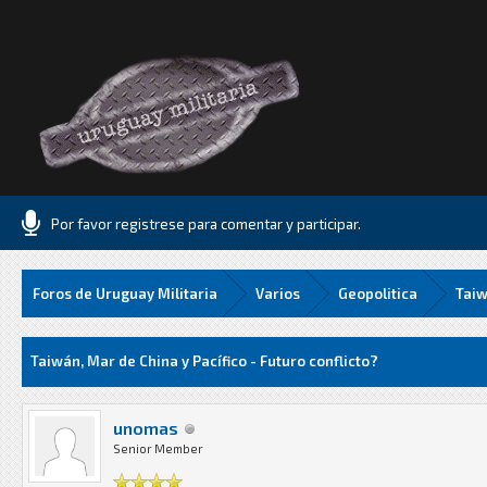
Por favor registrese para comentar y participar.
Foros de Uruguay Militaria
Varios
Geopolitica
Taiw
Media
Taiwán, Mar de China y Pacífico - Futuro conflicto?
unomas
Senior Member