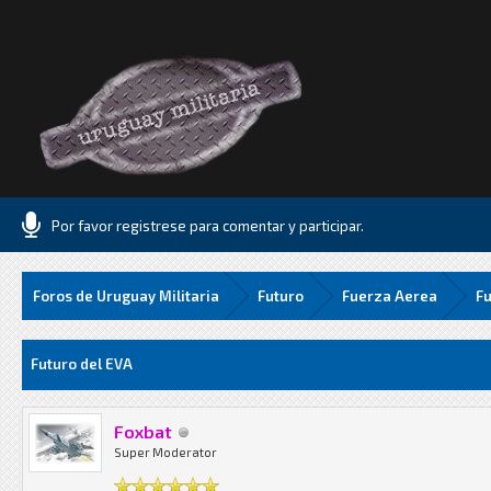
Por favor registrese para comentar y participar.
Foros de Uruguay Militaria
Futuro
Fuerza Aerea
Fu
Media
Futuro del EVA
Foxbat
Super Moderator