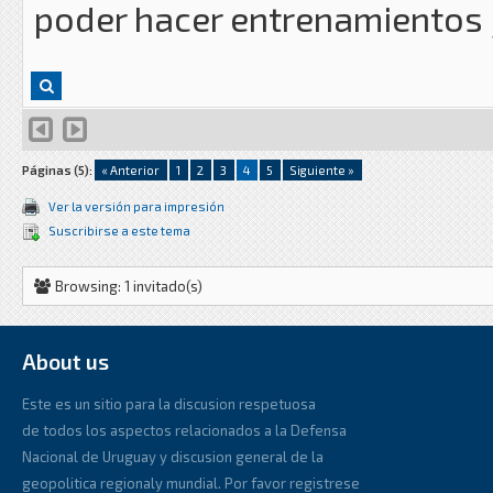
poder hacer entrenamientos 
Páginas (5):
« Anterior
1
2
3
4
5
Siguiente »
Ver la versión para impresión
Suscribirse a este tema
Browsing: 1 invitado(s)
About us
Este es un sitio para la discusion respetuosa
de todos los aspectos relacionados a la Defensa
Nacional de Uruguay y discusion general de la
geopolitica regionaly mundial. Por favor registrese