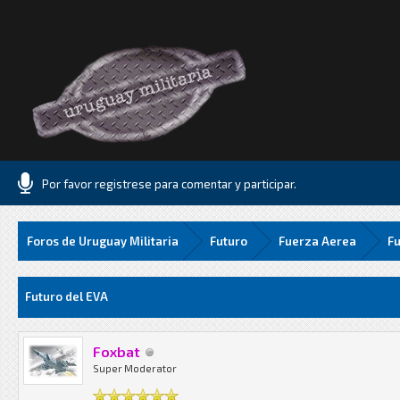
Por favor registrese para comentar y participar.
Foros de Uruguay Militaria
Futuro
Fuerza Aerea
Fu
Media
Futuro del EVA
Foxbat
Super Moderator