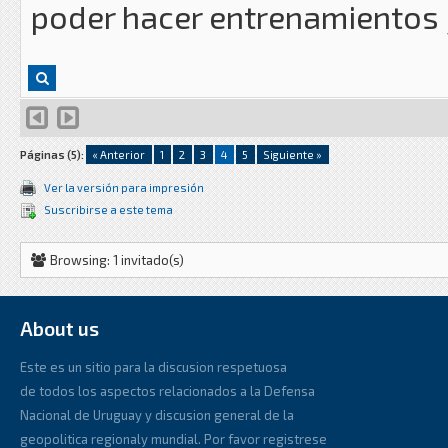
poder hacer entrenamientos 
Páginas (5):
« Anterior
1
2
3
4
5
Siguiente »
Ver la versión para impresión
Suscribirse a este tema
Browsing: 1 invitado(s)
About us
Este es un sitio para la discusion respetuosa
de todos los aspectos relacionados a la Defensa
Nacional de Uruguay y discusion general de la
geopolitica regionaly mundial. Por favor registrese