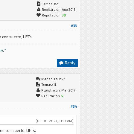
Temas: 62
Registro en: Aug 2015
Reputación:
38
#33
 con suerte, LIFTs.
im."
Reply
Mensajes: 657
Temas: 11
Registro en: Mar 2017
Reputación:
5
#34
(09-30-2021, 11:17 AM)
n con suerte, LIFTs.