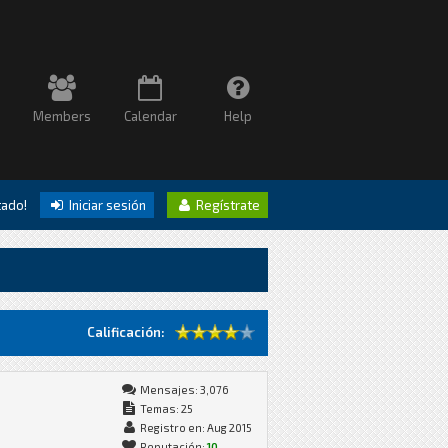
Members
Calendar
Help
itado!
Iniciar sesión
Regístrate
Calificación:
Mensajes: 3,076
Temas: 25
Registro en: Aug 2015
Reputación:
10