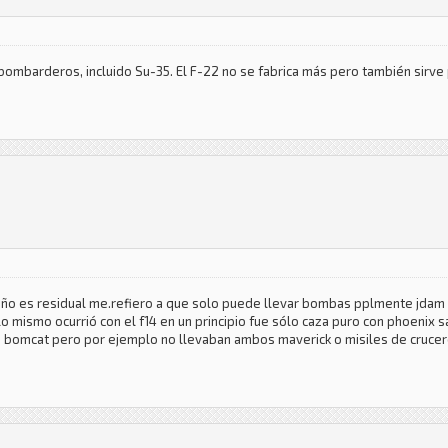
ombarderos, incluido Su-35. El F-22 no se fabrica más pero también sirve 
ueño es residual me.refiero a que solo puede llevar bombas pplmente jdam
lo mismo ocurrió con el f14 en un principio fue sólo caza puro con phoenix 
 a bomcat pero por ejemplo no llevaban ambos maverick o misiles de cruce