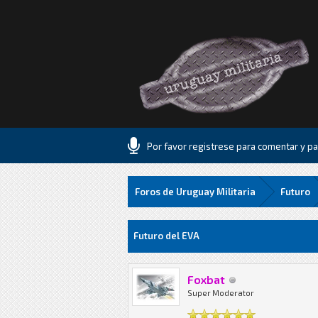
Por favor registrese para comentar y par
Foros de Uruguay Militaria
Futuro
2 voto(s) - 4 Media
1
2
3
4
5
Futuro del EVA
Foxbat
Super Moderator