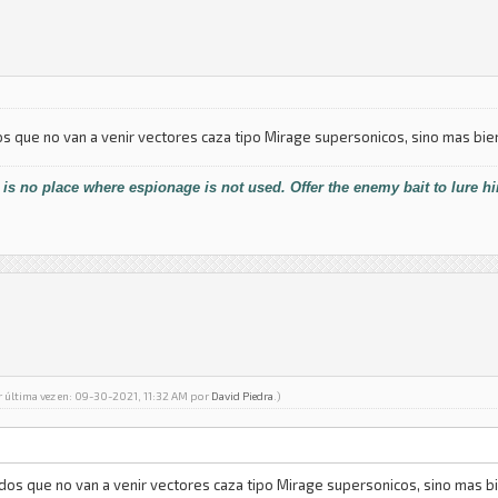
s que no van a venir vectores caza tipo Mirage supersonicos, sino mas bien
 is no place where espionage is not used. Offer the enemy bait to lure h
r última vez en: 09-30-2021, 11:32 AM por
David Piedra
.)
dos que no van a venir vectores caza tipo Mirage supersonicos, sino mas bie