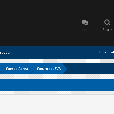
Index
Search
¡Hola, Inv
ticipar.
Fuerza Aerea
Futuro del EVA