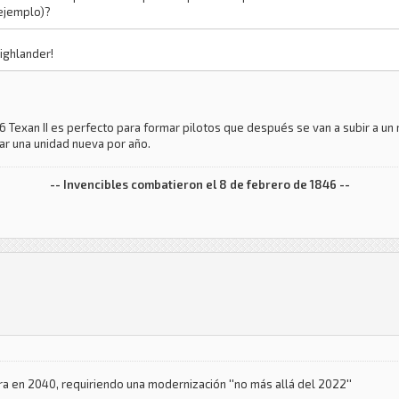
 ejemplo)?
ighlander!
 Texan II es perfecto para formar pilotos que después se van a subir a un r
ar una unidad nueva por año.
-- Invencibles combatieron el 8 de febrero de 1846 --
era en 2040, requiriendo una modernización ''no más allá del 2022''