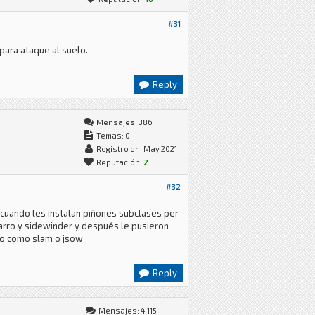
#31
para ataque al suelo.
Reply
Mensajes: 386
Temas: 0
Registro en: May 2021
Reputación:
2
#32
 cuando les instalan piñones subclases per
sarro y sidewinder y después le pusieron
ro como slam o jsow
Reply
Mensajes: 4,115