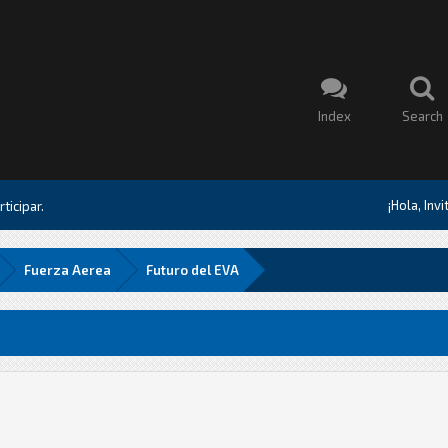
Index
Search
¡Hola, Inv
ticipar.
Fuerza Aerea
Futuro del EVA