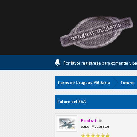
Por favor registrese para comentar y par
Foros de Uruguay Militaria
Futuro
2 voto(s) - 4 Media
1
2
3
4
5
Futuro del EVA
Foxbat
Super Moderator