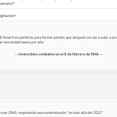
 ejemplo)?
ighlander!
 Texan II es perfecto para formar pilotos que después se van a subir a un r
ar una unidad nueva por año.
-- Invencibles combatieron el 8 de febrero de 1846 --
era en 2040, requiriendo una modernización ''no más allá del 2022''