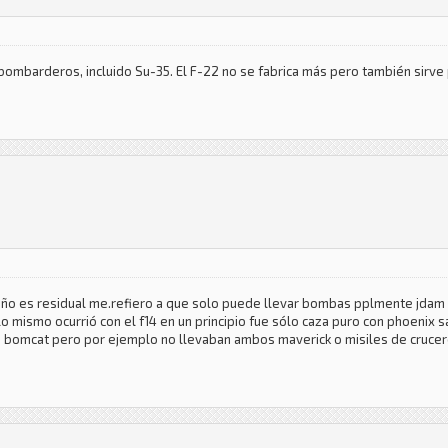
ombarderos, incluido Su-35. El F-22 no se fabrica más pero también sirve 
ueño es residual me.refiero a que solo puede llevar bombas pplmente jdam
lo mismo ocurrió con el f14 en un principio fue sólo caza puro con phoenix 
 a bomcat pero por ejemplo no llevaban ambos maverick o misiles de cruce