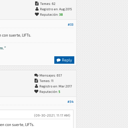
Temas: 62
Registro en: Aug 2015
Reputación:
38
#33
 con suerte, LIFTs.
im."
Reply
Mensajes: 657
Temas: 11
Registro en: Mar 2017
Reputación:
5
#34
(09-30-2021, 11:17 AM)
n con suerte, LIFTs.