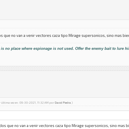
s que no van a venir vectores caza tipo Mirage supersonicos, sino mas bien
 is no place where espionage is not used. Offer the enemy bait to lure h
r última vez en: 09-30-2021, 11:32 AM por
David Piedra
.)
dos que no van a venir vectores caza tipo Mirage supersonicos, sino mas bie