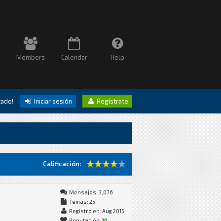
Members
Calendar
Help
itado!
Iniciar sesión
Regístrate
Calificación:
Mensajes: 3,076
Temas: 25
Registro en: Aug 2015
Reputación:
10