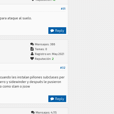
#31
para ataque al suelo.
Reply
Mensajes: 386
Temas: 0
Registro en: May 2021
Reputación:
2
#32
 cuando les instalan piñones subclases per
sarro y sidewinder y después le pusieron
ro como slam o jsow
Reply
Mensajes: 4,115