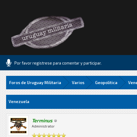
Por favor registrese para comentar y participar.
Foros de Uruguay Militaria
Varios
Geopolitica
Ven
5 Media
Venezuela
Terminus
Administrator