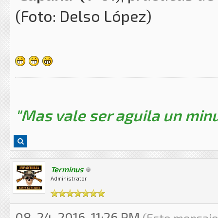
(Foto: Delso López)
"Mas vale ser aguila un minu
Terminus
Administrator
08-24-2016, 11:26 PM
(Este mensaje