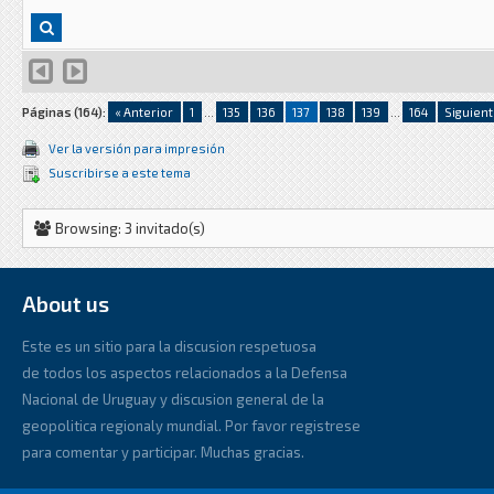
Páginas (164):
« Anterior
1
...
135
136
137
138
139
...
164
Siguient
Ver la versión para impresión
Suscribirse a este tema
Browsing: 3 invitado(s)
About us
Este es un sitio para la discusion respetuosa
de todos los aspectos relacionados a la Defensa
Nacional de Uruguay y discusion general de la
geopolitica regionaly mundial. Por favor registrese
para comentar y participar. Muchas gracias.