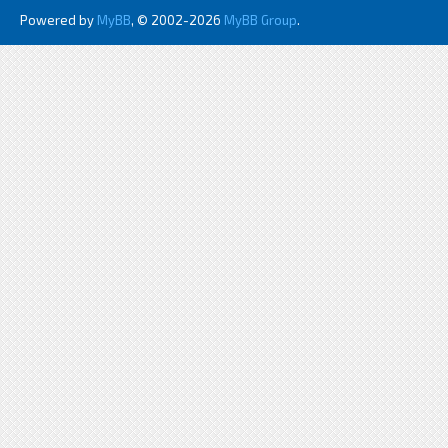
Powered by
MyBB
, © 2002-2026
MyBB Group
.