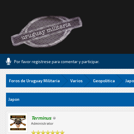
Por favor registrese para comentar y participar.
Foros de Uruguay Militaria
Varios
Geopolitica
Jap
33 Media
Japon
Terminus
Administrator