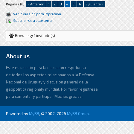
Páginas (6):
« Anterior
1
2
3
4
5
6
Siguiente »
Ver la versión para impresión
Suscribirse a este tema
Browsing: 1 invitado(s)
About us
Este es un sitio para la discusion respetuosa
de todos los aspectos relacionados a la Defensa
Nacional de Uruguay y discusion general de la
geopolitica regionaly mundial. Por favor registrese
para comentar y participar. Muchas gracias.
Powered by
MyBB
, © 2002-2026
MyBB Group
.