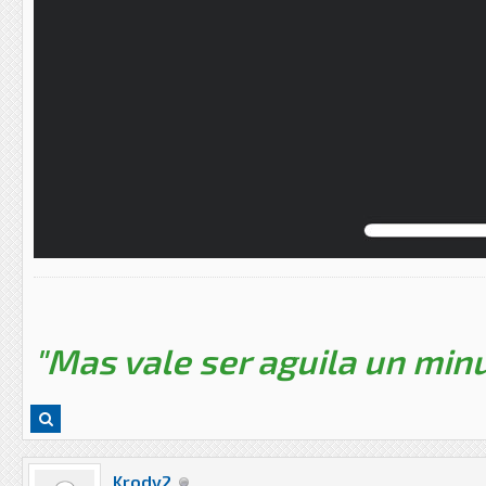
"Mas vale ser aguila un minu
Krody2