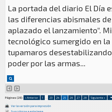
La portada del diario El Día 
las diferencias abismales de 
aplazado el lanzamiento". M
tecnológico sumergido en la c
tupamaros desestabilizando 
poder por las armas...
Páginas (28):
« Anterior
1
...
23
24
25
26
27
28
Siguiente »
Ver la versión para impresión
Suscribirse a este tema