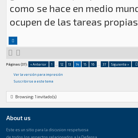
como se hace en medio mundo
ocupen de las tareas propias
Páginas (37):
« Anterior
1
...
12
13
14
15
16
...
37
Siguiente »
Ver la versión para impresión
Suscribirse a este tema
Browsing: 1 invitado(s)
About us
Este es un sitio para la discusion respetuosa
de todos los aspectos relacionados a la Defensa