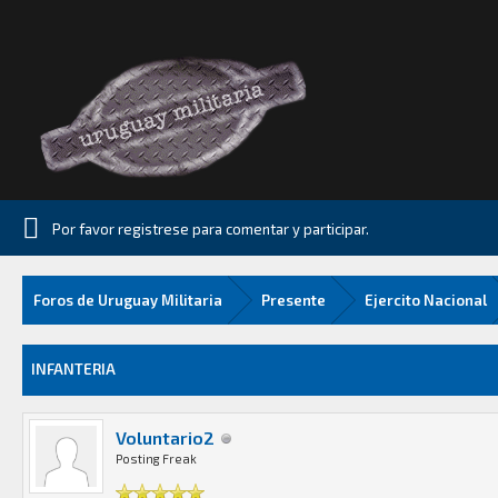
Por favor registrese para comentar y participar.
Foros de Uruguay Militaria
Presente
Ejercito Nacional
57 Media
INFANTERIA
Voluntario2
Posting Freak