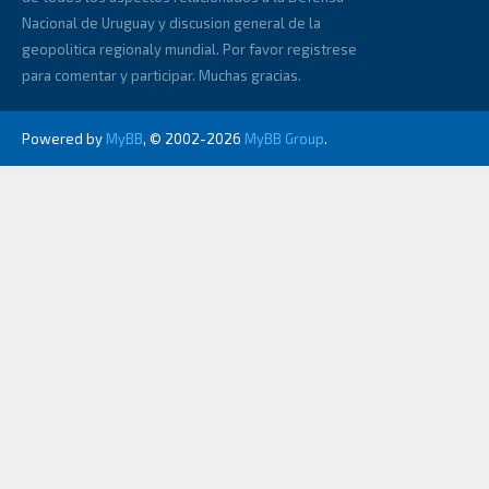
Nacional de Uruguay y discusion general de la
geopolitica regionaly mundial. Por favor registrese
para comentar y participar. Muchas gracias.
Powered by
MyBB
, © 2002-2026
MyBB Group
.