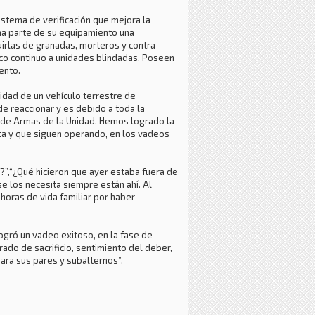
istema de verificación que mejora la
orma parte de su equipamiento una
irlas de granadas, morteros y contra
ico continuo a unidades blindadas. Poseen
iento.
idad de un vehículo terrestre de
de reaccionar y es debido a toda la
a de Armas de la Unidad. Hemos logrado la
ata y que siguen operando, en los vadeos
n?”,“¿Qué hicieron que ayer estaba fuera de
 los necesita siempre están ahí. Al
horas de vida familiar por haber
logró un vadeo exitoso, en la fase de
ado de sacrificio, sentimiento del deber,
para sus pares y subalternos”.