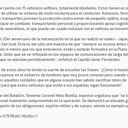
e cuenta con 15 vehículos anfibios, totalmente blindados. Estos tienen un s
ad de utilizar un sistema de visión nocturna para el conductor. Asimismo, f
 transportes proveen la protección contra armas de pequeño calibre, esqu
rticipar en combate, transportando personal y proporcionando apoyo logíst
 de neumáticos, el que puede ser usado inclusive con el vehículo en movim
 23er aniversario de la mecanización en la que se realizó un vadeo - capac
o San José. Esta es tan sólo una muestra de que “siempre se acciona antes 
 más ni menos que los que estuvieron, están y estarán formados en la Plaz
re. Unión que se ve reflejada en los equipos de comunicaciones de larga d
que se ejecutan periódicamente.”, enfatizó el Capitán Javier Fernández.
er de estos años ha tenido la suerte de escuchar las frases: “¿Cómo lo hace
o pensar en el esfuerzo de hombres que muy pocos conocen pero cuando se
s aquellos soldados que en alguna ocasión han sabido sacrificar miles de 
para que estos vehículos que están a sus espaldas sigan funcionando”.
e del Batallón, Teniente Coronel Helio Bonilla, expresó orgulloso que “se 
personal realmente comprometido en la operación. Se demostró un elevado gr
empeño de las obligaciones, espíritu militar y de cuerpo, siendo un ejemplo 
idA=5797&idC=1&idSc=1