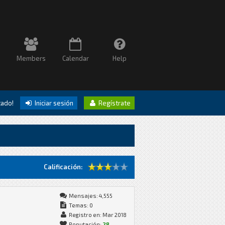
Members
Calendar
Help
itado!
Iniciar sesión
Regístrate
Calificación:
Mensajes: 4,555
Temas: 0
Registro en: Mar 2018
Reputación:
28