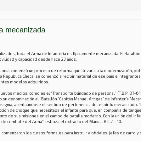
cia mecanizada
lizados, toda el Arma de Infantería es típicamente mecanizada. El Batallón 
ilidad y capacidad desde hace 23 años.
 Nacional comenzó un proceso de reforma que llevaría a la modernización, p
a República Checa, se comenzó a recibir material de ese país e integrantes 
entes modelos adquiridos.
nuevos medios, como es el “Transporte blindado de personal” (T.B.P. OT-64)
io su denominación al “Batallón `Capitán Manuel Artigas´ de Infantería Me
nsignia, acentuándose el sentido de pertenencia del espíritu mecanizado. “H
acción de choque que necesitaba el infante para que, en compañía de tanqu
ento de sus misiones en el campo de batalla moderno. Con la unión del inf
 de combate del Arma”, esboza el extracto del Manual R.C.7 – 10.
 comenzaron los cursos formales para instruir a oficiales, jefes de carro y