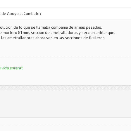
a de Apoyo al Combate?
olucion de lo que se llamaba compañia de armas pesadas.
 mortero 81 mm, seccion de ametralladoras y seccion antitanque.
e las ametralladoras ahora ven en las secciones de fusileros.
 vida entera".