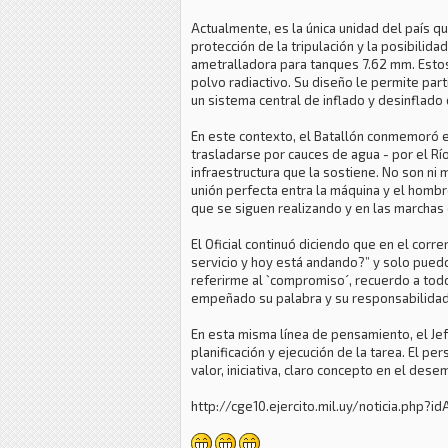
Actualmente, es la única unidad del país qu
protección de la tripulación y la posibilid
ametralladora para tanques 7.62 mm. Estos
polvo radiactivo. Su diseño le permite pa
un sistema central de inflado y desinflado
En este contexto, el Batallón conmemoró el
trasladarse por cauces de agua - por el Rí
infraestructura que la sostiene. No son ni
unión perfecta entra la máquina y el homb
que se siguen realizando y en las marchas 
El Oficial continuó diciendo que en el corr
servicio y hoy está andando?” y solo pued
referirme al `compromiso´, recuerdo a todo
empeñado su palabra y su responsabilidad 
En esta misma línea de pensamiento, el Jef
planificación y ejecución de la tarea. El 
valor, iniciativa, claro concepto en el des
http://cge10.ejercito.mil.uy/noticia.php?