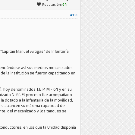
Reputación:
64
#133
“Capitán Manuel Artigas” de Infantería
otenciándose así sus medios mecanizados.
de la Institución se fueron capacitando en
, hoy denominados T.B.P. M - 64 y en su
canizado Nº6”. El proceso fue acompañado
a dotado a la Infantería de la movilidad,
es, alcancen su máxima capacidad de
ante, del mecanizado y los tanques se
 conductores, en los que la Unidad disponía