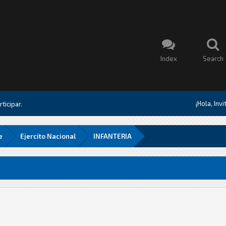
Index
Search
¡Hola, Inv
ticipar.
e
Ejercito Nacional
INFANTERIA