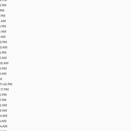
48 PM
5 PM
2 PM
4 AM
6 PM
26 AM
1 AM
30 PM
10 AM
14 PM
10 AM
:06 AM
26 AM
38 AM
PM
 11:40 PM
:17 PM
50 PM
01 PM
32 AM
59 AM
24 AM
54 AM
54 AM