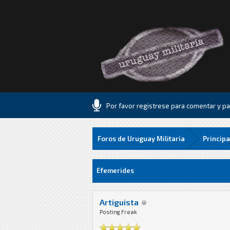
Por favor registrese para comentar y par
Foros de Uruguay Militaria
Principa
0 voto(s) - 0 Media
1
2
3
4
5
Efemerides
Artiguista
Posting Freak