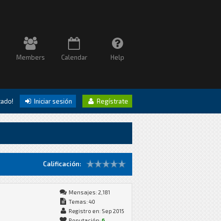
Members
Calendar
Help
itado!
Iniciar sesión
Regístrate
Calificación:
Mensajes: 2,181
Temas: 40
Registro en: Sep 2015
Reputación:
6