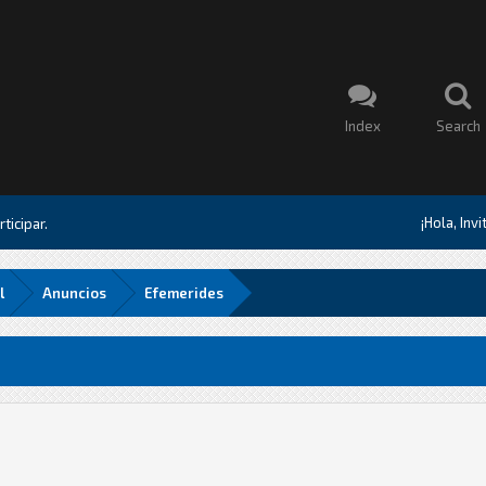
Index
Search
¡Hola, Inv
ticipar.
l
Anuncios
Efemerides