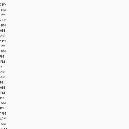
56 PM
9 PM
5 PM
25 AM
3 PM
1 AM
8 AM
56 PM
7 PM
3 PM
 PM
4 PM
PM
6 AM
7 AM
 PM
6 AM
6 PM
8 PM
5 AM
7 PM
27 PM
28 AM
1 AM
50 PM