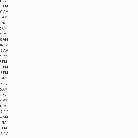
11 AM
20 PM
:07 AM
05 AM
5 PM
12 AM
12 PM
08 AM
04 PM
:46 AM
21 PM
38 PM
20 PM
28 PM
2 PM
38 PM
15 AM
48 PM
44 PM
51 PM
06 PM
24 AM
9 PM
50 PM
46 PM