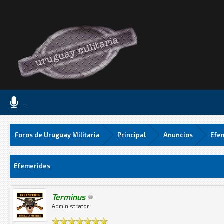
.
Foros de Uruguay Militaria
Principal
Anuncios
Efe
Media
Efemerides
Terminus
Administrator