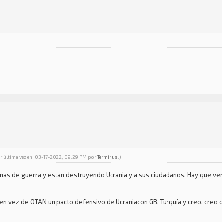
or última vez en: 03-17-2022, 09:29 PM por
Terminus
.)
nas de guerra y estan destruyendo Ucrania y a sus ciudadanos. Hay que ve
 en vez de OTAN un pacto defensivo de Ucraniacon GB, Turquía y creo, creo 