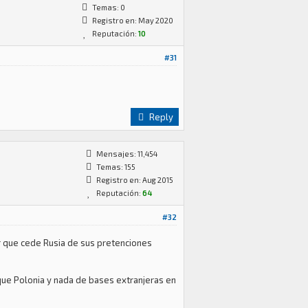
Temas: 0
Registro en: May 2020
Reputación:
10
#31
Reply
Mensajes: 11,454
Temas: 155
Registro en: Aug 2015
Reputación:
64
#32
r que cede Rusia de sus pretenciones
que Polonia y nada de bases extranjeras en