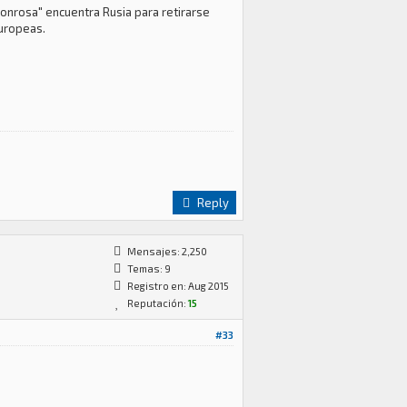
honrosa" encuentra Rusia para retirarse
europeas.
Reply
Mensajes: 2,250
Temas: 9
Registro en: Aug 2015
Reputación:
15
#33