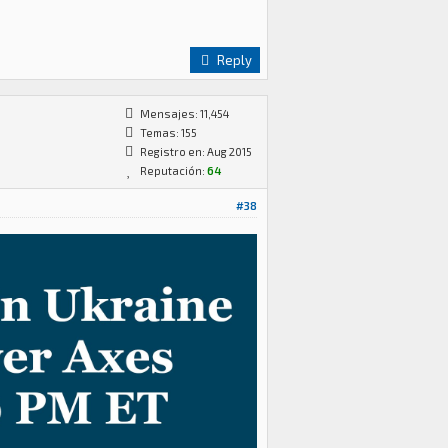
Reply
Mensajes: 11,454
Temas: 155
Registro en: Aug 2015
Reputación:
64
#38