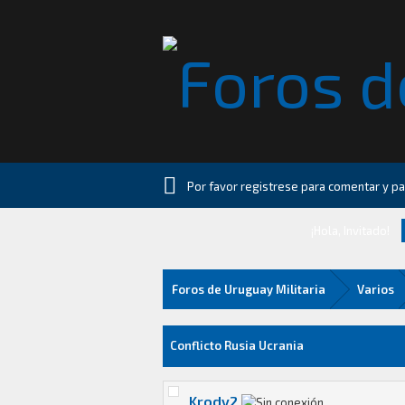
Por favor registrese para comentar y par
¡Hola, Invitado!
Foros de Uruguay Militaria
Varios
1 voto(s) - 1 Media
1
2
3
4
5
Conflicto Rusia Ucrania
Krody2