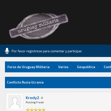
Por favor registrese para comentar y participar.
Foros de Uruguay Militaria
Varios
Geopolitica
Conf
edia
Conflicto Rusia Ucrania
Krody2
Posting Freak