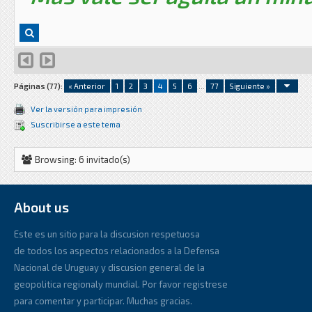
Páginas (77):
« Anterior
1
2
3
4
5
6
...
77
Siguiente »
Ver la versión para impresión
Suscribirse a este tema
Browsing: 6 invitado(s)
About us
Este es un sitio para la discusion respetuosa
de todos los aspectos relacionados a la Defensa
Nacional de Uruguay y discusion general de la
geopolitica regionaly mundial. Por favor registrese
para comentar y participar. Muchas gracias.