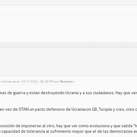
or última vez en: 03-17-2022, 09:29 PM por
Terminus
.)
nas de guerra y estan destruyendo Ucrania y a sus ciudadanos. Hay que ve
 en vez de OTAN un pacto defensivo de Ucraniacon GB, Turquía y creo, creo 
posición de imponerse al otro, hay que ver como evoluciona y que salida "
 capacidad de tolerancia al sufrimiento mayor que el de las democracias 