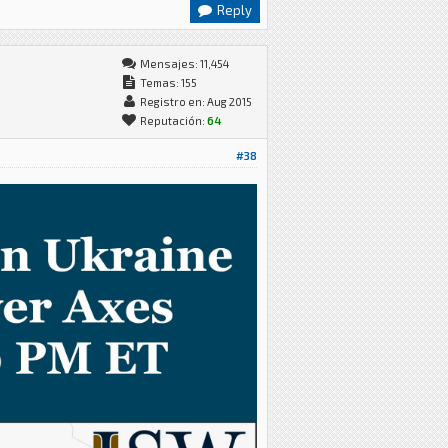
Reply
Mensajes: 11,454
Temas: 155
Registro en: Aug 2015
Reputación:
64
#38