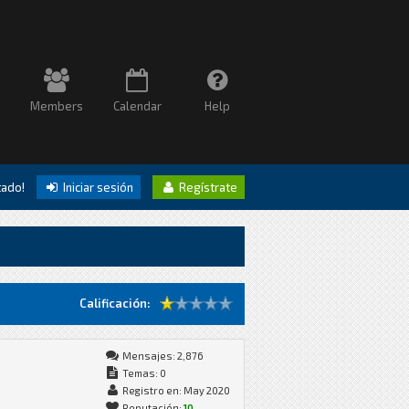
Members
Calendar
Help
itado!
Iniciar sesión
Regístrate
Calificación:
Mensajes: 2,876
Temas: 0
Registro en: May 2020
Reputación:
10