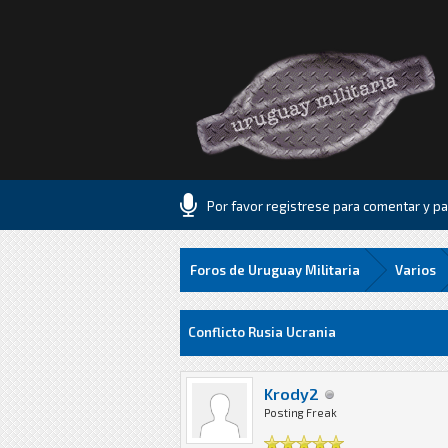
Por favor registrese para comentar y par
Foros de Uruguay Militaria
Varios
1 voto(s) - 1 Media
1
2
3
4
5
Conflicto Rusia Ucrania
Krody2
Posting Freak