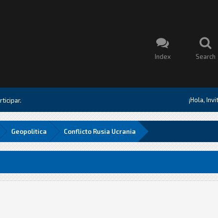
Index
Search
¡Hola, Inv
ticipar.
Geopolitica
Conflicto Rusia Ucrania