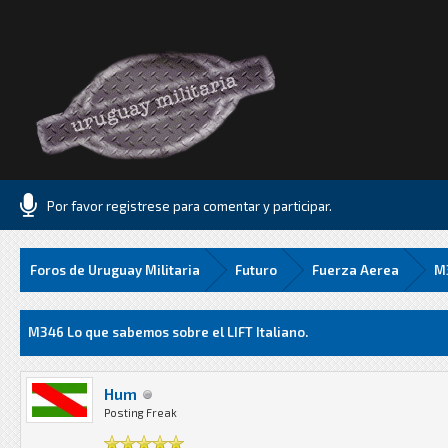
Por favor registrese para comentar y participar.
Foros de Uruguay Militaria
Futuro
Fuerza Aerea
M3
Media
M346 Lo que sabemos sobre el LIFT Italiano.
Hum
Posting Freak