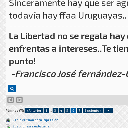
Sinceramente hay que ser agr
todavía hay ffaa Uruguayas..
La Libertad no se regala hay
enfrentas a intereses..Te tie
punto!
-Francisco José fernández
Páginas (7):
« Anterior
1
...
3
4
5
6
7
Siguiente »
Ver la versión para impresión
Suscribirse a este tema