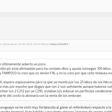
por última vez en: 04-19-2022, 04:02 AM por
HalconLMGA85
.)
o últimamente ackerto un poco.
n plr esta afirmackón pero ha costado dkos y ayuda conseguir 100 kklos p
y TAMPOCO lo creo que os donen F16, y no lo creo por que coño todavķa e
, espero equivocarme pero la que se montó por los 25 kklos de los Hércul
no más por muxcho que dķgais que con 2 son sufickente aunque hubiese sid
stituir los 2 C212 por un C295, estaban los avkocar en perfectas condkcione
parte del costo lo abonaría con la venta de los embraer.
o uruguayo se ha visto muy fortalecida al ganar el referéndum respecto a la
 medio termino). Esto habilita a que tome algunos "riesgos de costos polí