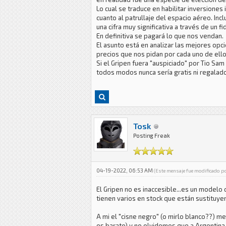
Lo cual se traduce en habilitar inversione
cuanto al patrullaje del espacio aéreo. Inc
una cifra muy significativa a través de un 
En definitiva se pagará lo que nos vendan.
El asunto está en analizar las mejores opci
precios que nos pidan por cada uno de ello
Si el Gripen fuera "auspiciado" por Tio Sa
todos modos nunca sería gratis ni regalado,
Tosk
Posting Freak
04-19-2022, 06:53 AM
(Este mensaje fue modificado p
El Gripen no es inaccesible...es un modelo
tienen varios en stock que están sustituy
A mi el "cisne negro" (o mirlo blanco??) m
es barato) y no olvidemos que a Argentina 