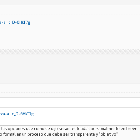
-a...c_D-6HkT7g
za-a...c_D-6HkT7g
 las opciones que como se dijo serán testeadas personalmente en breve.
o formal en un proceso que debe ser transparente y "objetivo"