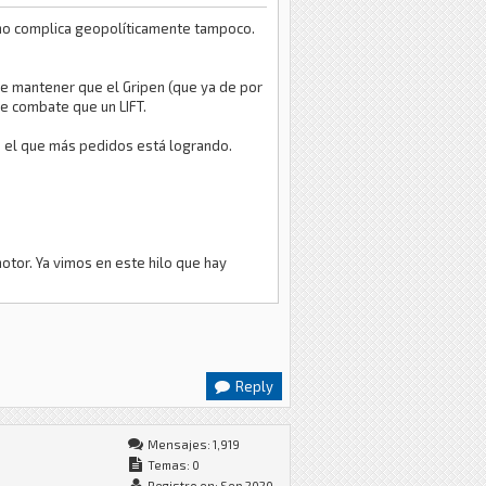
e no complica geopolíticamente tampoco.
de mantener que el Gripen (que ya de por
de combate que un LIFT.
es el que más pedidos está logrando.
 motor. Ya vimos en este hilo que hay
Reply
Mensajes: 1,919
Temas: 0
Registro en: Sep 2020