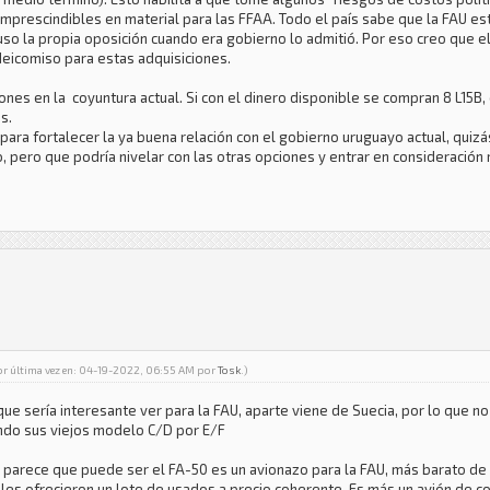
s imprescindibles en material para las FFAA. Todo el país sabe que la FAU e
luso la propia oposición cuando era gobierno lo admitió. Por eso creo que e
fideicomiso para estas adquisiciones.
ones en la coyuntura actual. Si con el dinero disponible se compran 8 L15B,
s.
m para fortalecer la ya buena relación con el gobierno uruguayo actual, qu
 pero que podría nivelar con las otras opciones y entrar en consideración 
or última vez en: 04-19-2022, 06:55 AM por
Tosk
.)
 que sería interesante ver para la FAU, aparte viene de Suecia, por lo que 
endo sus viejos modelo C/D por E/F
e parece que puede ser el FA-50 es un avionazo para la FAU, más barato de
les ofrecieron un lote de usados a precio coherente. Es más un avión de c