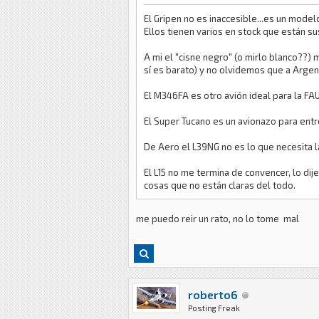
El Gripen no es inaccesible...es un mode
Ellos tienen varios en stock que están s
A mi el "cisne negro" (o mirlo blanco??)
sí es barato) y no olvidemos que a Argen
El M346FA es otro avión ideal para la FA
El Super Tucano es un avionazo para ent
De Aero el L39NG no es lo que necesita la
El L15 no me termina de convencer, lo dije
cosas que no están claras del todo.
me puedo reir un rato, no lo tome mal
roberto6
Posting Freak