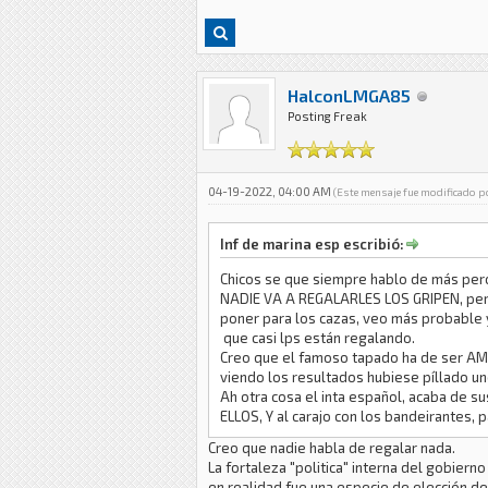
HalconLMGA85
Posting Freak
04-19-2022, 04:00 AM
(Este mensaje fue modificado 
Inf de marina esp escribió:
Chicos se que siempre hablo de más per
NADIE VA A REGALARLES LOS GRIPEN, perdó
poner para los cazas, veo más probable 
que casi lps están regalando.
Creo que el famoso tapado ha de ser AMX
viendo los resultados hubiese píllado u
Ah otra cosa el inta español, acaba de su
ELLOS, Y al carajo con los bandeirantes, 
Creo que nadie habla de regalar nada.
La fortaleza "politica" interna del gobiern
en realidad fue una especie de elección de