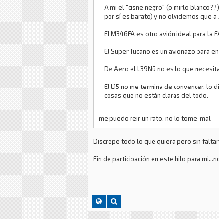
A mi el "cisne negro" (o mirlo blanco?
por sí es barato) y no olvidemos que a
El M346FA es otro avión ideal para la F
El Super Tucano es un avionazo para en
De Aero el L39NG no es lo que necesita 
El L15 no me termina de convencer, lo di
cosas que no están claras del todo.
me puedo reir un rato, no lo tome mal
Discrepe todo lo que quiera pero sin falta
Fin de participación en este hilo para mi.