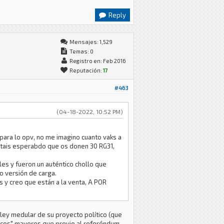
Reply
Mensajes: 1,529
Temas: 0
Registro en: Feb 2016
Reputación:
17
#463
(04-18-2022, 10:52 PM)
ara lo opv, no me imagino cuanto vaks a
stais esperabdo que os donen 30 RG31,
es y fueron un auténtico chollo que
o versión de carga.
s y creo que están a la venta, A POR
 ley medular de su proyecto político (que
ticos" mayores que previo al referéndum.