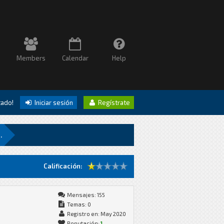
Members
Calendar
Help
itado!
Iniciar sesión
Regístrate
.
Calificación:
Mensajes: 155
Temas: 0
Registro en: May 2020
Reputación:
1