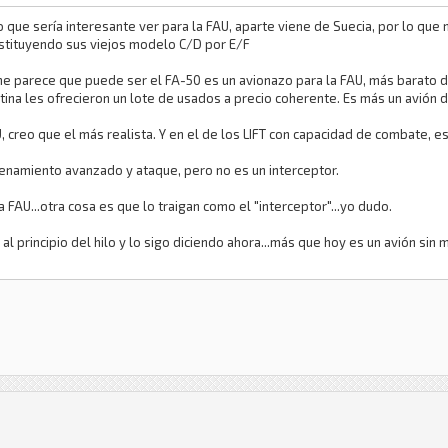
lo que sería interesante ver para la FAU, aparte viene de Suecia, por lo qu
ustituyendo sus viejos modelo C/D por E/F
 me parece que puede ser el FA-50 es un avionazo para la FAU, más barato 
tina les ofrecieron un lote de usados a precio coherente. Es más un avión 
U, creo que el más realista. Y en el de los LIFT con capacidad de combate, 
renamiento avanzado y ataque, pero no es un interceptor.
 FAU...otra cosa es que lo traigan como el "interceptor"...yo dudo.
 al principio del hilo y lo sigo diciendo ahora...más que hoy es un avión sin