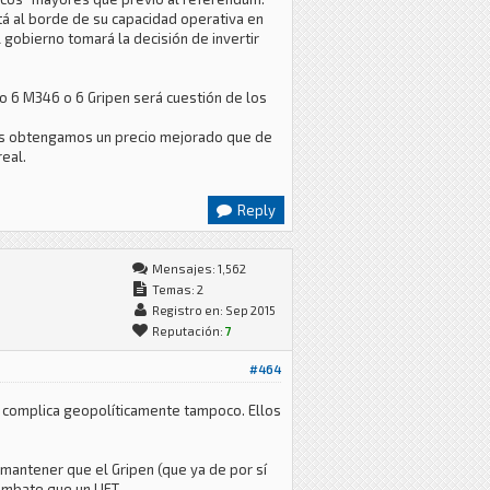
stá al borde de su capacidad operativa en
l gobierno tomará la decisión de invertir
 o 6 M346 o 6 Gripen será cuestión de los
izás obtengamos un precio mejorado que de
real.
Reply
Mensajes: 1,562
Temas: 2
Registro en: Sep 2015
Reputación:
7
#464
no complica geopolíticamente tampoco. Ellos
 mantener que el Gripen (que ya de por sí
ombate que un LIFT.