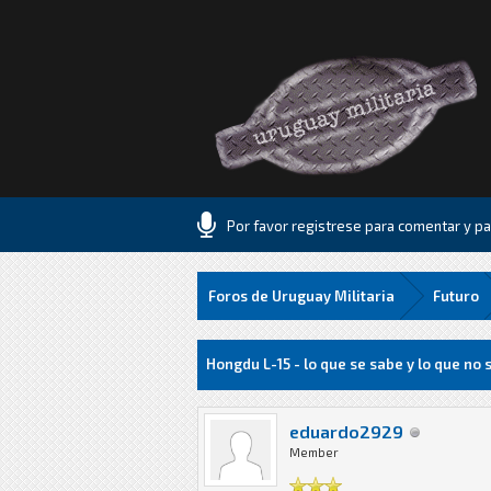
Por favor registrese para comentar y par
Foros de Uruguay Militaria
Futuro
4 voto(s) - 1 Media
1
2
3
4
5
Hongdu L-15 - lo que se sabe y lo que no 
eduardo2929
Member