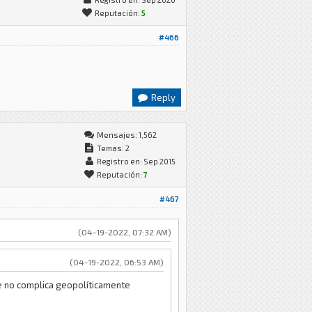
Reputación:
5
#466
Reply
Mensajes: 1,562
Temas: 2
Registro en: Sep 2015
Reputación:
7
#467
(04-19-2022, 07:32 AM)
(04-19-2022, 06:53 AM)
que no complica geopolíticamente