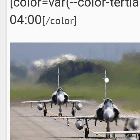
[color=var(--color-terti
04:00
[/color]