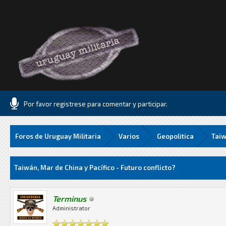
Por favor registrese para comentar y participar.
Foros de Uruguay Militaria
Varios
Geopolitica
Taiw
Media
Taiwán, Mar de China y Pacífico - Futuro conflicto?
Terminus
Administrator