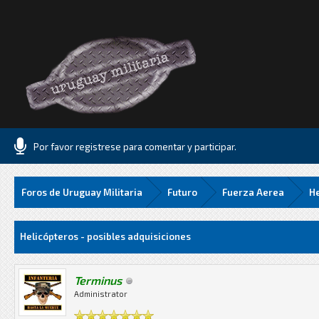
Por favor registrese para comentar y participar.
Foros de Uruguay Militaria
Futuro
Fuerza Aerea
He
.06 Media
Helicópteros - posibles adquisiciones
Terminus
Administrator