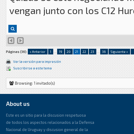
vengan junto con los C12 Hu
Páginas (36):
« Anterior
1
...
19
20
21
22
23
...
36
Siguiente »
Ver la versión para impresión
Suscribirse a este tema
Browsing: 1 invitado(s)
About us
Este es un sitio para la discusion respetuosa
de todos los aspectos relacionados a la Defensa
Nacional de Uruguay y discusion general de la