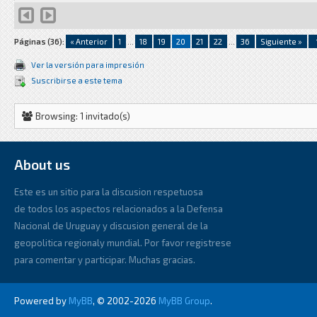
Páginas (36):
« Anterior
1
...
18
19
20
21
22
...
36
Siguiente »
Ver la versión para impresión
Suscribirse a este tema
Browsing: 1 invitado(s)
About us
Este es un sitio para la discusion respetuosa
de todos los aspectos relacionados a la Defensa
Nacional de Uruguay y discusion general de la
geopolitica regionaly mundial. Por favor registrese
para comentar y participar. Muchas gracias.
Powered by
MyBB
, © 2002-2026
MyBB Group
.