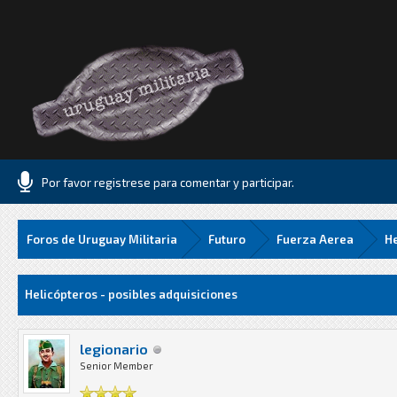
Por favor registrese para comentar y participar.
Foros de Uruguay Militaria
Futuro
Fuerza Aerea
He
.06 Media
Helicópteros - posibles adquisiciones
legionario
Senior Member