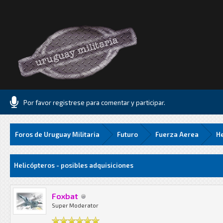
Por favor registrese para comentar y participar.
Foros de Uruguay Militaria
Futuro
Fuerza Aerea
He
.06 Media
Helicópteros - posibles adquisiciones
Foxbat
Super Moderator