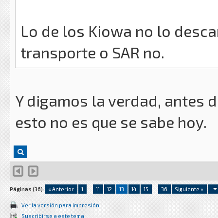
Lo de los Kiowa no lo desca
transporte o SAR no.
Y digamos la verdad, antes de
esto no es que se sabe hoy.
Páginas (36):
« Anterior
1
...
11
12
13
14
15
...
36
Siguiente »
Ver la versión para impresión
Suscribirse a este tema