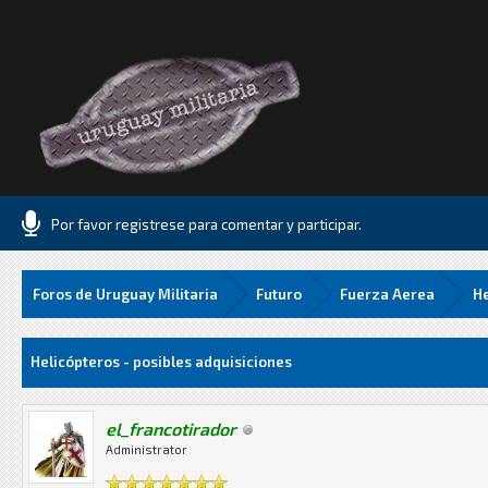
Por favor registrese para comentar y participar.
Foros de Uruguay Militaria
Futuro
Fuerza Aerea
He
.06 Media
Helicópteros - posibles adquisiciones
el_francotirador
Administrator