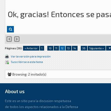
Ok, gracias! Entonces se pasa
Páginas (36):
« Anterior
1
...
10
11
12
13
14
...
36
Siguiente »
Ver la versión para impresión
Suscribirse a este tema
Browsing: 2 invitado(s)
About us
Este es un sitio para la discusion respetuosa
de todos los aspectos relacionados a la Defensa