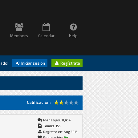
Members
Calendar
Help
itado!
Iniciar sesión
Regístrate
Calificación:
Mensajes: 11,454
Temas: 155
Registro en: Aug 2015
Reputación:
64