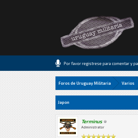
Por favor registrese para comentar y par
Foros de Uruguay Militaria
Varios
3 voto(s) - 2.33 Media
1
2
3
4
5
Japon
Terminus
Administrator