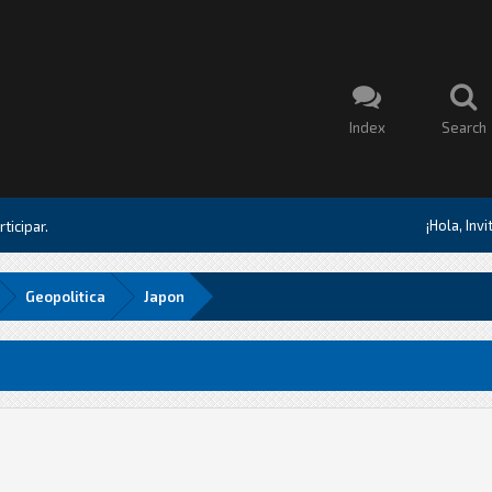
Index
Search
¡Hola, Inv
ticipar.
Geopolitica
Japon