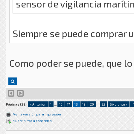
sensor de vigilancia maríti
Siempre se puede comprar un
Como poder se puede, que lo 
Páginas (22):
« Anterior
1
...
16
17
18
19
20
...
22
Siguiente »
Ver la versión para impresión
Suscribirse a este tema