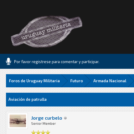
Por favor registrese para comentar y participar.
Foros de Uruguay Militaria
Futuro
Armada Nacional
17 Media
Aviación de patrulla
Jorge curbelo
Senior Member