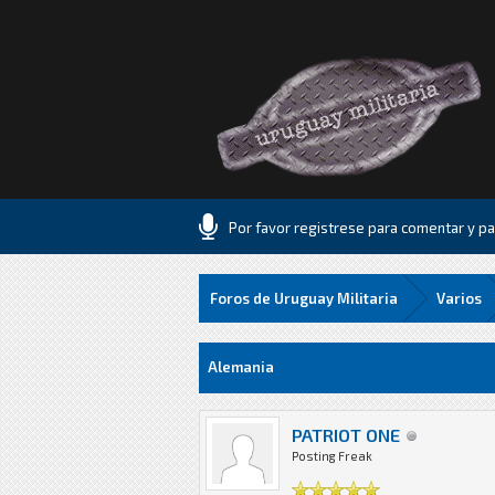
Por favor registrese para comentar y par
Foros de Uruguay Militaria
Varios
2 voto(s) - 3 Media
1
2
3
4
5
Alemania
PATRIOT ONE
Posting Freak