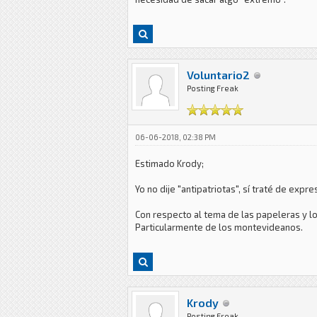
Voluntario2
Posting Freak
06-06-2018, 02:38 PM
Estimado Krody;
Yo no dije "antipatriotas", sí traté de expr
Con respecto al tema de las papeleras y lo
Particularmente de los montevideanos.
Krody
Posting Freak