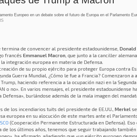
taques de Trump a Macron
arlamento Europeo en un debate sobre el futuro de Europa en el Parlamento E
RS
le termina de convencer al presidente estadounidense,
Donald
go francés
Emmanuel Macron
, que junto a la canciller alema
la integración europea en materia de Defensa.
eación de su propio ejército para proteger Europa contra Est
gunda Guerra Mundial, ¿Cómo le fue a Francia? Comenzaron a 
ó Trump, haciendo referencia a la ocupación nazi en la Segund
OTAN o no». En varios mensajes, el presidente estadounidense h
 la Defensa», burlándose además de la mala imagen del mandat
de los incendiarios tuits del presidente de EE.UU.,
Merkel
se
sa europea en su alocución de este martes ante el Parlament
SCO
(Cooperación Permanente Estructurada en Defensa). Eso e
 de los últimos años, tenemos que seguir trabajando también e
opeo», ha afirmado, añadiendo que «un ejército europeo demos