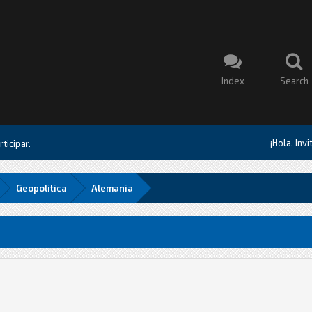
Index
Search
¡Hola, Inv
ticipar.
Geopolitica
Alemania