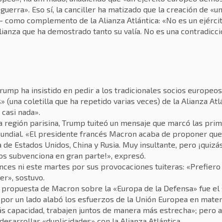
guerra». Eso sí, la canciller ha matizado que la creación de «u
o- como complemento de la Alianza Atlántica: «No es un ejército
lianza que ha demostrado tanto su valía. No es una contradicci
Trump ha insistido en pedir a los tradicionales socios europeo
 (una coletilla que ha repetido varias veces) de la Alianza Atlán
casi nada».
 la región parisina, Trump tuiteó un mensaje que marcó las pri
Mundial. «El presidente francés Macron acaba de proponer qu
 de Estados Unidos, China y Rusia. Muy insultante, pero ¡quiz
os subvenciona en gran parte!», expresó.
ces ni este martes por sus provocaciones tuiteras: «Prefier
er», sostuvo.
 propuesta de Macron sobre la «Europa de la Defensa» fue el 
 por un lado alabó los esfuerzos de la Unión Europea en mater
s capacidad, trabajen juntos de manera más estrecha»; pero 
desarrollar «duplicidades» con la Alianza Atlántica.