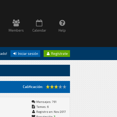
Members
Calendar
Help
itado!
Iniciar sesión
Regístrate
Calificación:
Mensajes: 791
Temas: 6
Registro en: Nov 2017
Reputación:
7