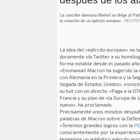
después de los a
La canciller alemana Merkel se dirige al P
la creación de un ejército europeo -
REUTE
La idea del «ejército europeo» no 
duramente vía Twitter a su homólo
forma notable desde el pasado año 
«Emmanuel Macron ha sugerido la cr
con Alemania en la Primera y la Se
llegada de Estados Unidos», ironiz
su tuit con un directo: «Paga a la 
Francia y su plan de «la Europa de
nuevo», ha proclamado.
Precisamente unos minutos después 
palabras de Macron sobre la Defen
«Tenemos grandes logros con la
PE
conscientemente por la experiencia
tengamos un auténtico ejército eur