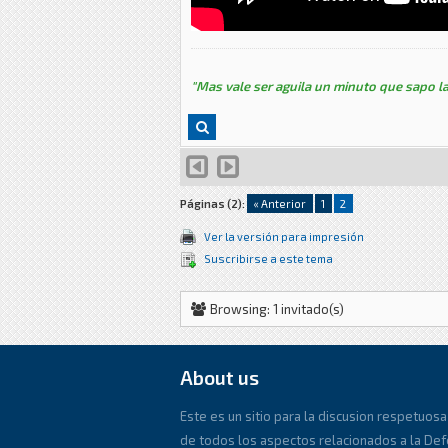
"Mas vale ser aguila un minuto que sapo la
Páginas (2):
« Anterior
1
2
Ver la versión para impresión
Suscribirse a este tema
Browsing: 1 invitado(s)
About us
Este es un sitio para la discusion respetuosa
de todos los aspectos relacionados a la De