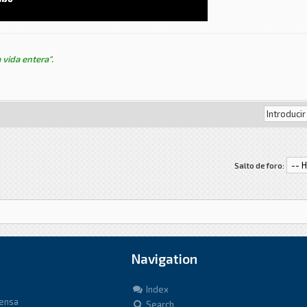
 vida entera".
Salto de foro:
Navigation
Index
fensa
Search