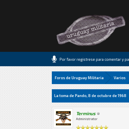
Por favor registrese para comentar y par
Foros de Uruguay Militaria
Varios
0 voto(s) - 0 Media
1
2
3
4
5
La toma de Pando, 8 de octubre de 1968
Terminus
Administrator