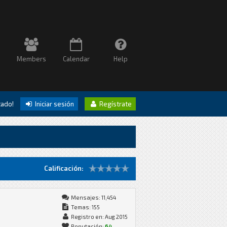
Members
Calendar
Help
itado!
Iniciar sesión
Regístrate
Calificación:
Mensajes: 11,454
Temas: 155
Registro en: Aug 2015
Reputación:
64