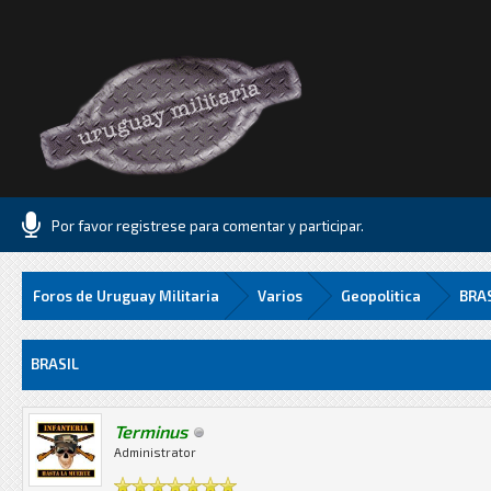
Por favor registrese para comentar y participar.
Foros de Uruguay Militaria
Varios
Geopolitica
BRA
8 Media
BRASIL
Terminus
Administrator