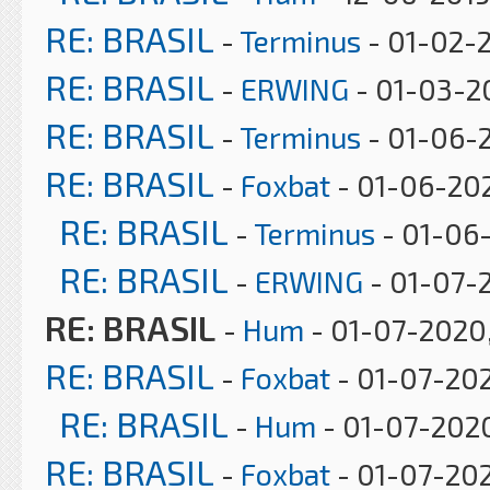
RE: BRASIL
-
Terminus
- 01-02-2
RE: BRASIL
-
ERWING
- 01-03-2
RE: BRASIL
-
Terminus
- 01-06-
RE: BRASIL
-
Foxbat
- 01-06-202
RE: BRASIL
-
Terminus
- 01-06-
RE: BRASIL
-
ERWING
- 01-07-2
RE: BRASIL
-
Hum
- 01-07-2020
RE: BRASIL
-
Foxbat
- 01-07-202
RE: BRASIL
-
Hum
- 01-07-2020
RE: BRASIL
-
Foxbat
- 01-07-20