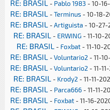
RE: BRASIL
-
Pablo 1983
- 10-16
RE: BRASIL
-
Terminus
- 10-18-2
RE: BRASIL
-
Artiguista
- 10-27-
RE: BRASIL
-
ERWING
- 11-10-2
RE: BRASIL
-
Foxbat
- 11-10-2
RE: BRASIL
-
Voluntario2
- 11-10
RE: BRASIL
-
Voluntario2
- 11-11
RE: BRASIL
-
Krody2
- 11-11-20
RE: BRASIL
-
Parca666
- 11-11-2
RE: BRASIL
-
Foxbat
- 11-16-202