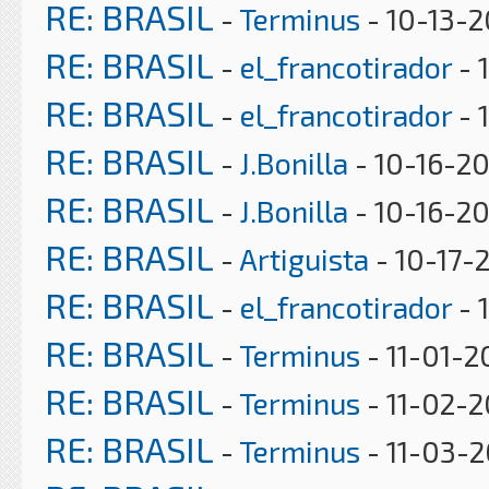
RE: BRASIL
-
Terminus
- 10-13-2
RE: BRASIL
-
el_francotirador
- 
RE: BRASIL
-
el_francotirador
- 
RE: BRASIL
-
J.Bonilla
- 10-16-20
RE: BRASIL
-
J.Bonilla
- 10-16-20
RE: BRASIL
-
Artiguista
- 10-17-
RE: BRASIL
-
el_francotirador
- 
RE: BRASIL
-
Terminus
- 11-01-2
RE: BRASIL
-
Terminus
- 11-02-2
RE: BRASIL
-
Terminus
- 11-03-2