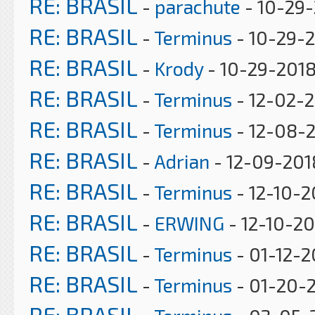
RE: BRASIL
-
parachute
- 10-29-
RE: BRASIL
-
Terminus
- 10-29-2
RE: BRASIL
-
Krody
- 10-29-2018
RE: BRASIL
-
Terminus
- 12-02-2
RE: BRASIL
-
Terminus
- 12-08-2
RE: BRASIL
-
Adrian
- 12-09-201
RE: BRASIL
-
Terminus
- 12-10-2
RE: BRASIL
-
ERWING
- 12-10-20
RE: BRASIL
-
Terminus
- 01-12-2
RE: BRASIL
-
Terminus
- 01-20-
RE: BRASIL