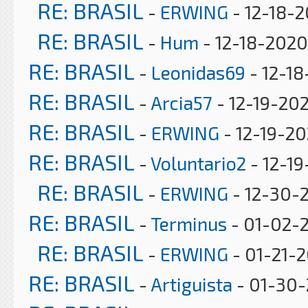
RE: BRASIL
-
ERWING
- 12-18-
RE: BRASIL
-
Hum
- 12-18-2020
RE: BRASIL
-
Leonidas69
- 12-18
RE: BRASIL
-
Arcia57
- 12-19-202
RE: BRASIL
-
ERWING
- 12-19-2
RE: BRASIL
-
Voluntario2
- 12-1
RE: BRASIL
-
ERWING
- 12-30-2
RE: BRASIL
-
Terminus
- 01-02-2
RE: BRASIL
-
ERWING
- 01-21-2
RE: BRASIL
-
Artiguista
- 01-30-