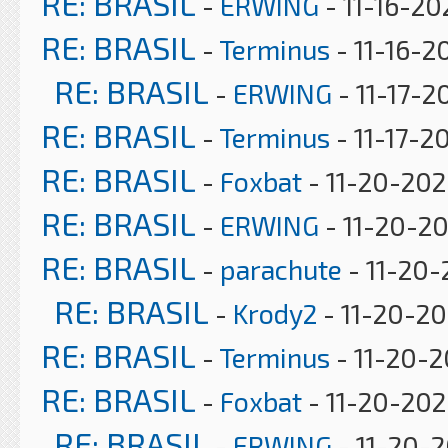
RE: BRASIL
-
ERWING
- 11-16-20
RE: BRASIL
-
Terminus
- 11-16-2
RE: BRASIL
-
ERWING
- 11-17-2
RE: BRASIL
-
Terminus
- 11-17-2
RE: BRASIL
-
Foxbat
- 11-20-202
RE: BRASIL
-
ERWING
- 11-20-2
RE: BRASIL
-
parachute
- 11-20-
RE: BRASIL
-
Krody2
- 11-20-20
RE: BRASIL
-
Terminus
- 11-20-2
RE: BRASIL
-
Foxbat
- 11-20-202
RE: BRASIL
-
ERWING
- 11-20-