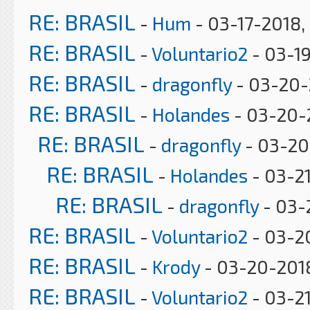
RE: BRASIL
-
Hum
- 03-17-2018,
RE: BRASIL
-
Voluntario2
- 03-1
RE: BRASIL
-
dragonfly
- 03-20-
RE: BRASIL
-
Holandes
- 03-20-
RE: BRASIL
-
dragonfly
- 03-20
RE: BRASIL
-
Holandes
- 03-2
RE: BRASIL
-
dragonfly
- 03-
RE: BRASIL
-
Voluntario2
- 03-2
RE: BRASIL
-
Krody
- 03-20-2018
RE: BRASIL
-
Voluntario2
- 03-21