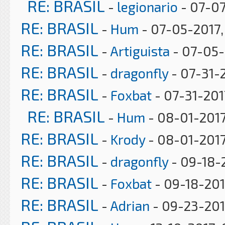
RE: BRASIL
-
legionario
- 07-07
RE: BRASIL
-
Hum
- 07-05-2017,
RE: BRASIL
-
Artiguista
- 07-05-
RE: BRASIL
-
dragonfly
- 07-31-
RE: BRASIL
-
Foxbat
- 07-31-201
RE: BRASIL
-
Hum
- 08-01-2017
RE: BRASIL
-
Krody
- 08-01-2017
RE: BRASIL
-
dragonfly
- 09-18-
RE: BRASIL
-
Foxbat
- 09-18-201
RE: BRASIL
-
Adrian
- 09-23-201