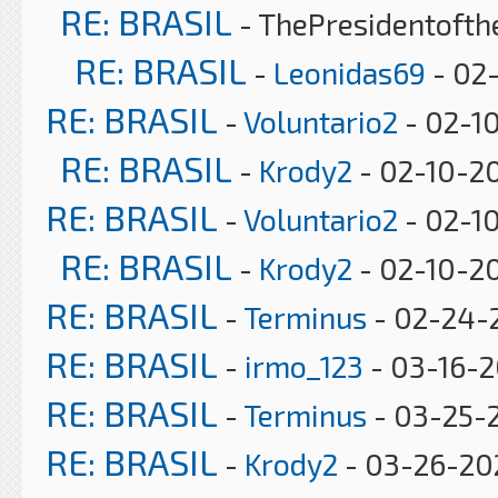
RE: BRASIL
- ThePresidentofth
RE: BRASIL
-
Leonidas69
- 02-
RE: BRASIL
-
Voluntario2
- 02-1
RE: BRASIL
-
Krody2
- 02-10-20
RE: BRASIL
-
Voluntario2
- 02-10
RE: BRASIL
-
Krody2
- 02-10-20
RE: BRASIL
-
Terminus
- 02-24-2
RE: BRASIL
-
irmo_123
- 03-16-2
RE: BRASIL
-
Terminus
- 03-25-2
RE: BRASIL
-
Krody2
- 03-26-202