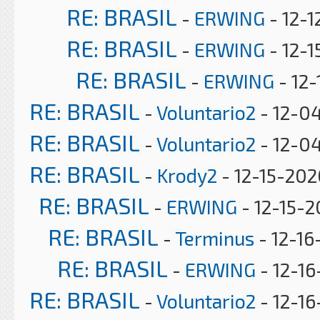
RE: BRASIL
-
ERWING
- 12-1
RE: BRASIL
-
ERWING
- 12-1
RE: BRASIL
-
ERWING
- 12-
RE: BRASIL
-
Voluntario2
- 12-04
RE: BRASIL
-
Voluntario2
- 12-04
RE: BRASIL
-
Krody2
- 12-15-202
RE: BRASIL
-
ERWING
- 12-15-2
RE: BRASIL
-
Terminus
- 12-16
RE: BRASIL
-
ERWING
- 12-16
RE: BRASIL
-
Voluntario2
- 12-16