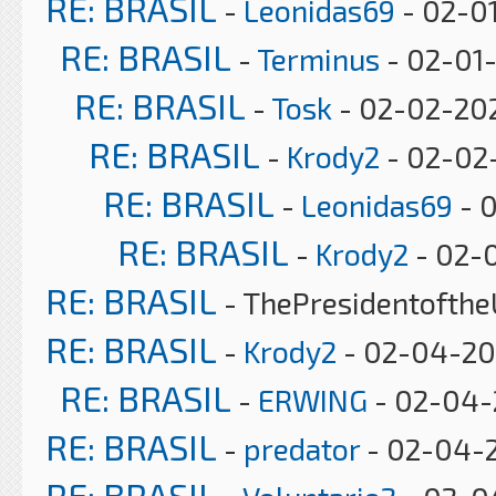
RE: BRASIL
-
Leonidas69
- 02-01
RE: BRASIL
-
Terminus
- 02-01-
RE: BRASIL
-
Tosk
- 02-02-202
RE: BRASIL
-
Krody2
- 02-02-
RE: BRASIL
-
Leonidas69
- 0
RE: BRASIL
-
Krody2
- 02-
RE: BRASIL
- ThePresidentofth
RE: BRASIL
-
Krody2
- 02-04-20
RE: BRASIL
-
ERWING
- 02-04-
RE: BRASIL
-
predator
- 02-04-2
RE: BRASIL