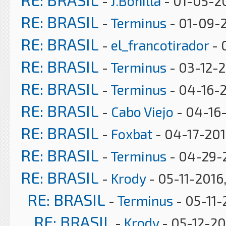
-
J.Bonilla
- 01-05-2
RE: BRASIL
-
Terminus
- 01-09-
RE: BRASIL
-
el_francotirador
- 
RE: BRASIL
-
Terminus
- 03-12-2
RE: BRASIL
-
Terminus
- 04-16-2
RE: BRASIL
-
Cabo Viejo
- 04-16-
RE: BRASIL
-
Foxbat
- 04-17-201
RE: BRASIL
-
Terminus
- 04-29-2
RE: BRASIL
-
Krody
- 05-11-2016
RE: BRASIL
-
Terminus
- 05-11-
RE: BRASIL
-
Krody
- 05-12-20