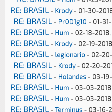
RE: BRASIL
-
Krody
- 01-30-2018
RE: BRASIL
-
Pr0D1g10
- 01-31
RE: BRASIL
-
Hum
- 02-18-2018,
RE: BRASIL
-
Krody
- 02-19-2018
RE: BRASIL
-
legionario
- 02-20-
RE: BRASIL
-
Krody
- 02-20-201
RE: BRASIL
-
Holandes
- 03-19
RE: BRASIL
-
Hum
- 03-03-2018
RE: BRASIL
-
Hum
- 03-03-2018
RE: BRASIL
-
Terminus
- 03-16-2