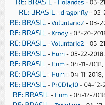
RE: BRASIL
-
Holandes
- 03-2
RE: BRASIL
-
dragonfly
- 03-
RE: BRASIL
-
Voluntario2
- 03-2
RE: BRASIL
-
Krody
- 03-20-2018
RE: BRASIL
-
Voluntario2
- 03-21
RE: BRASIL
-
Hum
- 03-22-2018,
RE: BRASIL
-
Hum
- 04-11-2018,
RE: BRASIL
-
Hum
- 04-11-2018,
RE: BRASIL
-
Pr0D1g10
- 04-12-2
RE: BRASIL
-
Hum
- 04-12-2018
RE: BRASIL