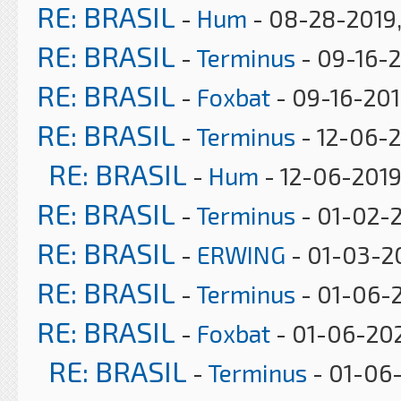
RE: BRASIL
-
Hum
- 08-28-2019
RE: BRASIL
-
Terminus
- 09-16-2
RE: BRASIL
-
Foxbat
- 09-16-201
RE: BRASIL
-
Terminus
- 12-06-
RE: BRASIL
-
Hum
- 12-06-2019
RE: BRASIL
-
Terminus
- 01-02-2
RE: BRASIL
-
ERWING
- 01-03-2
RE: BRASIL
-
Terminus
- 01-06-
RE: BRASIL
-
Foxbat
- 01-06-202
RE: BRASIL
-
Terminus
- 01-06-