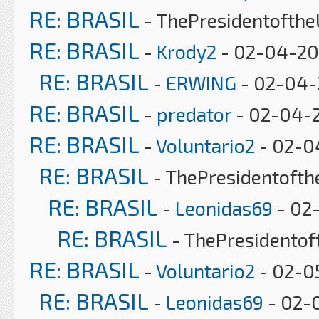
RE: BRASIL
- ThePresidentofth
RE: BRASIL
-
Krody2
- 02-04-20
RE: BRASIL
-
ERWING
- 02-04-
RE: BRASIL
-
predator
- 02-04-2
RE: BRASIL
-
Voluntario2
- 02-0
RE: BRASIL
- ThePresidentofth
RE: BRASIL
-
Leonidas69
- 02-
RE: BRASIL
- ThePresidentof
RE: BRASIL
-
Voluntario2
- 02-05
RE: BRASIL
-
Leonidas69
- 02-