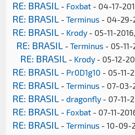
RE: BRASIL
-
Foxbat
- 04-17-201
RE: BRASIL
-
Terminus
- 04-29-2
RE: BRASIL
-
Krody
- 05-11-2016
RE: BRASIL
-
Terminus
- 05-11-
RE: BRASIL
-
Krody
- 05-12-20
RE: BRASIL
-
Pr0D1g10
- 05-11-2
RE: BRASIL
-
Terminus
- 07-03-
RE: BRASIL
-
dragonfly
- 07-11-2
RE: BRASIL
-
Foxbat
- 07-11-201
RE: BRASIL
-
Terminus
- 10-09-2