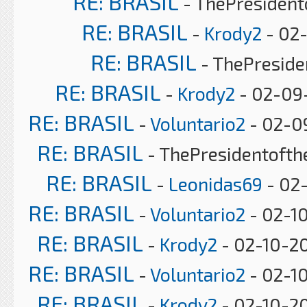
RE: BRASIL
- ThePresiden
RE: BRASIL
-
Krody2
- 02-
RE: BRASIL
- ThePreside
RE: BRASIL
-
Krody2
- 02-09
RE: BRASIL
-
Voluntario2
- 02-09
RE: BRASIL
- ThePresidentofth
RE: BRASIL
-
Leonidas69
- 02-
RE: BRASIL
-
Voluntario2
- 02-1
RE: BRASIL
-
Krody2
- 02-10-20
RE: BRASIL
-
Voluntario2
- 02-10
RE: BRASIL
-
Krody2
- 02-10-20