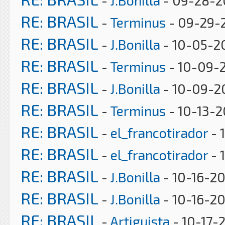
-
J.Bonilla
- 09-28-2
RE: BRASIL
-
Terminus
- 09-29-2
RE: BRASIL
-
J.Bonilla
- 10-05-2
RE: BRASIL
-
Terminus
- 10-09-2
RE: BRASIL
-
J.Bonilla
- 10-09-2
RE: BRASIL
-
Terminus
- 10-13-2
RE: BRASIL
-
el_francotirador
- 
RE: BRASIL
-
el_francotirador
- 
RE: BRASIL
-
J.Bonilla
- 10-16-20
RE: BRASIL
-
J.Bonilla
- 10-16-20
RE: BRASIL
-
Artiguista
- 10-17-