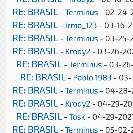
RE: BRASIL
-
Terminus
- 02-24-2
RE: BRASIL
-
irmo_123
- 03-16-2
RE: BRASIL
-
Terminus
- 03-25-2
RE: BRASIL
-
Krody2
- 03-26-202
RE: BRASIL
-
Terminus
- 03-26
RE: BRASIL
-
Pablo 1983
- 03-
RE: BRASIL
-
Terminus
- 04-28-2
RE: BRASIL
-
Krody2
- 04-29-202
RE: BRASIL
-
Tosk
- 04-29-2021
RE: BRASIL
-
Terminus
- 05-02-2