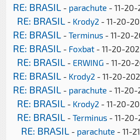
RE: BRASIL
-
parachute
- 11-20-
RE: BRASIL
-
Krody2
- 11-20-20
RE: BRASIL
-
Terminus
- 11-20-2
RE: BRASIL
-
Foxbat
- 11-20-202
RE: BRASIL
-
ERWING
- 11-20-
RE: BRASIL
-
Krody2
- 11-20-202
RE: BRASIL
-
parachute
- 11-20-
RE: BRASIL
-
Krody2
- 11-20-20
RE: BRASIL
-
Terminus
- 11-20-
RE: BRASIL
-
parachute
- 11-2