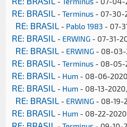
RE: BRASIL
-
Terminus
- 07-04-
RE: BRASIL
-
Terminus
- 07-30-
RE: BRASIL
-
Pablo 1983
- 07-3
RE: BRASIL
-
ERWING
- 07-31-2
RE: BRASIL
-
ERWING
- 08-03-
RE: BRASIL
-
Terminus
- 08-05-
RE: BRASIL
-
Hum
- 08-06-2020
RE: BRASIL
-
Hum
- 08-13-2020
RE: BRASIL
-
ERWING
- 08-19-
RE: BRASIL
-
Hum
- 08-22-2020
RE: BRASIL
-
Terminus
- 09-10-