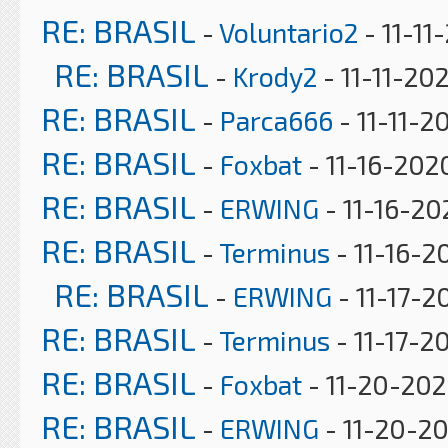
RE: BRASIL
-
Voluntario2
- 11-11
RE: BRASIL
-
Krody2
- 11-11-20
RE: BRASIL
-
Parca666
- 11-11-2
RE: BRASIL
-
Foxbat
- 11-16-202
RE: BRASIL
-
ERWING
- 11-16-20
RE: BRASIL
-
Terminus
- 11-16-2
RE: BRASIL
-
ERWING
- 11-17-2
RE: BRASIL
-
Terminus
- 11-17-2
RE: BRASIL
-
Foxbat
- 11-20-202
RE: BRASIL
-
ERWING
- 11-20-2