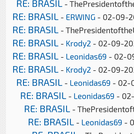
RE: BRASIL
- ThePresidentofth
RE: BRASIL
-
ERWING
- 02-09-20
RE: BRASIL
- ThePresidentofthe
RE: BRASIL
-
Krody2
- 02-09-20
RE: BRASIL
-
Leonidas69
- 02-0
RE: BRASIL
-
Krody2
- 02-09-20
RE: BRASIL
-
Leonidas69
- 02-
RE: BRASIL
-
Leonidas69
- 02
RE: BRASIL
- ThePresidento
RE: BRASIL
-
Leonidas69
- 