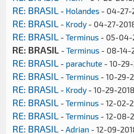
RE: BRASIL
-
Holandes
- 04-27-
RE: BRASIL
-
Krody
- 04-27-2018
RE: BRASIL
-
Terminus
- 05-04-
RE: BRASIL
-
Terminus
- 08-14-
RE: BRASIL
-
parachute
- 10-29-
RE: BRASIL
-
Terminus
- 10-29-2
RE: BRASIL
-
Krody
- 10-29-2018
RE: BRASIL
-
Terminus
- 12-02-2
RE: BRASIL
-
Terminus
- 12-08-2
RE: BRASIL
-
Adrian
- 12-09-201