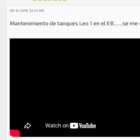
08-14-2018, 02:47 AM
Mantenimiento de tanques Leo 1 en el EB.......se me