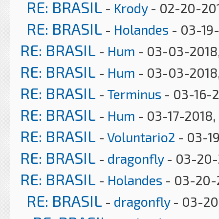
RE: BRASIL
-
Krody
- 02-20-201
RE: BRASIL
-
Holandes
- 03-19
RE: BRASIL
-
Hum
- 03-03-2018
RE: BRASIL
-
Hum
- 03-03-2018
RE: BRASIL
-
Terminus
- 03-16-2
RE: BRASIL
-
Hum
- 03-17-2018,
RE: BRASIL
-
Voluntario2
- 03-1
RE: BRASIL
-
dragonfly
- 03-20-
RE: BRASIL
-
Holandes
- 03-20-
RE: BRASIL
-
dragonfly
- 03-20