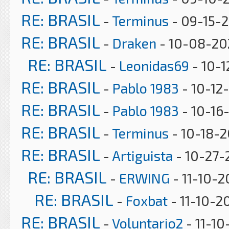
RE: BRASIL
-
Terminus
- 09-15-2
RE: BRASIL
-
Draken
- 10-08-202
RE: BRASIL
-
Leonidas69
- 10-1
RE: BRASIL
-
Pablo 1983
- 10-12
RE: BRASIL
-
Pablo 1983
- 10-16
RE: BRASIL
-
Terminus
- 10-18-2
RE: BRASIL
-
Artiguista
- 10-27-
RE: BRASIL
-
ERWING
- 11-10-2
RE: BRASIL
-
Foxbat
- 11-10-2
RE: BRASIL
-
Voluntario2
- 11-10