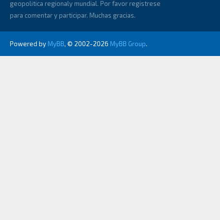
geopolitica regionaly mundial. Por favor registrese
para comentar y participar. Muchas gracias.
Powered by
MyBB
, © 2002-2026
MyBB Group
.