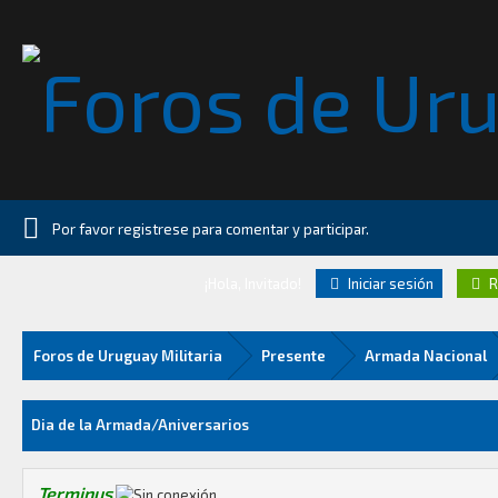
Por favor registrese para comentar y participar.
¡Hola, Invitado!
Iniciar sesión
R
Foros de Uruguay Militaria
Presente
Armada Nacional
Media
Dia de la Armada/Aniversarios
Terminus