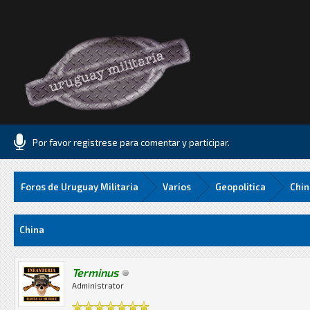
Por favor registrese para comentar y participar.
Foros de Uruguay Militaria
Varios
Geopolitica
Chin
33 Media
China
Terminus
Administrator