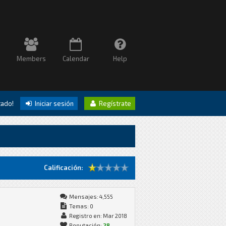
Members
Calendar
Help
itado!
Iniciar sesión
Regístrate
Calificación:
Mensajes: 4,555
Temas: 0
Registro en: Mar 2018
Reputación:
28