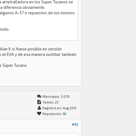
la ametralladora en los Super Tucanos se
ha diferencia obviamente.
o algunos A-37 o repuestos de los mismos
inido.
an II, si fuese posible en versión
o el EVA y de esa manera sustituir también
ás Súper Tucano
Mensajes: 3,076
Temas: 25
Registro en: Aug 2015
Reputación:
10
#53