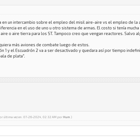
a en un intercambio sobre el empleo del misil aire-aire vs el empleo de la
diferencia en el uso de uno u otro sistema de armas. El costo si tenía much
aire o aire tierra para los ST. Tampoco creo que vengan reactores. Salvo 
quiera más aviones de combate luego de estos.
ón 1 y el Escuadrón 2 va a ser desactivado y quedara así por tiempo indefin
ala de plata".
por última vez en: 07-26-2024, 02:32 AM por
Hum
.)