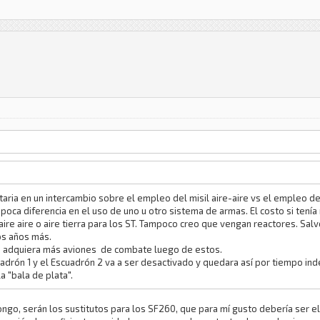
taria en un intercambio sobre el empleo del misil aire-aire vs el empleo d
 poca diferencia en el uso de uno u otro sistema de armas. El costo si tení
re aire o aire tierra para los ST. Tampoco creo que vengan reactores. Sal
os años más.
 adquiera más aviones de combate luego de estos.
uadrón 1 y el Escuadrón 2 va a ser desactivado y quedara así por tiempo ind
a "bala de plata".
o, serán los sustitutos para los SF260, que para mí gusto debería ser el Pi