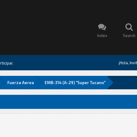
Index
Search
¡Hola, Inv
ticipar.
Fuerza Aerea
EMB-314 (A-29) "Super Tucano"