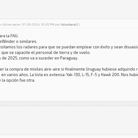
or última vez en: 07-26-2024, 10:05 PM por
Voluntario2
.)
ra la FAU.
eWinder o similares.
cesitamos los radares para que se puedan emplear con éxito y sean disuasi
que se capacite el personal de tierra y de vuelo.
os de 2025, como va a suceder en Paraguay.
 la compra de misiles aire-aire si finalmente Uruguay hubiese adquirido 
 varios años. La lista es extensa: Yak-130, L-15, F-5 y Hawk 200. Nos hub
la opción fue otra.