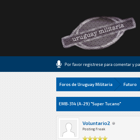
Por favor registrese para comentar y par
Foros de Uruguay Militaria
Futuro
5 voto(s) - 1 Media
1
2
3
4
5
EMB-314 (A-29) "Super Tucano"
Voluntario2
Posting Freak