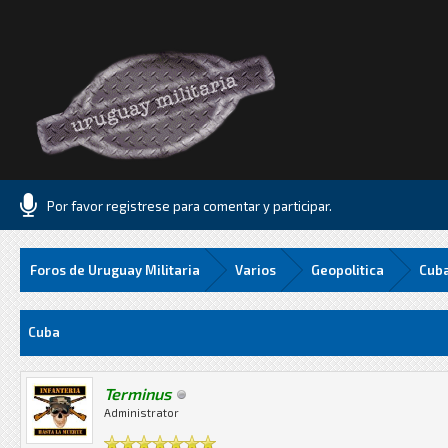
Por favor registrese para comentar y participar.
Foros de Uruguay Militaria
Varios
Geopolitica
Cub
Media
Cuba
Terminus
Administrator