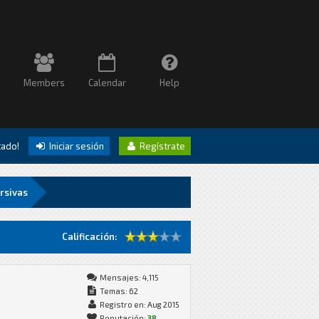
Members
Calendar
Help
itado!
Iniciar sesión
Regístrate
rsivas
Calificación:
Mensajes: 4,115
Temas: 62
Registro en: Aug 2015
Reputación:
38