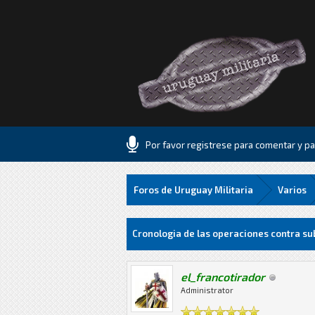
Por favor registrese para comentar y par
Foros de Uruguay Militaria
Varios
2 voto(s) - 3 Media
1
2
3
4
5
Cronologia de las operaciones contra su
el_francotirador
Administrator