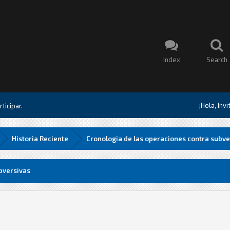
Index
Search
¡Hola, Inv
ticipar.
Historia Reciente
Cronologia de las operaciones contra subve
bversivas