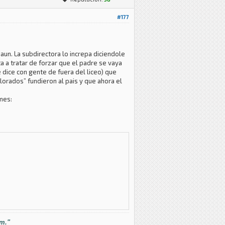
#177
 aun. La subdirectora lo increpa diciendole
ta a tratar de forzar que el padre se vaya
 dice con gente de fuera del liceo) que
lorados” fundieron al pais y que ahora el
rmes:
im."