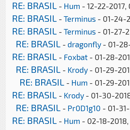
RE: BRASIL
-
Hum
- 12-22-2017,
RE: BRASIL
-
Terminus
- 01-24-2
RE: BRASIL
-
Terminus
- 01-27-2
RE: BRASIL
-
dragonfly
- 01-28
RE: BRASIL
-
Foxbat
- 01-28-20
RE: BRASIL
-
Krody
- 01-29-201
RE: BRASIL
-
Hum
- 01-29-201
RE: BRASIL
-
Krody
- 01-30-2018
RE: BRASIL
-
Pr0D1g10
- 01-31
RE: BRASIL
-
Hum
- 02-18-2018,