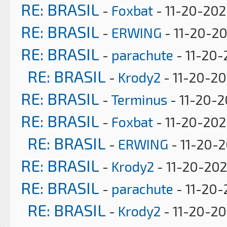
RE: BRASIL
-
Foxbat
- 11-20-202
RE: BRASIL
-
ERWING
- 11-20-2
RE: BRASIL
-
parachute
- 11-20-
RE: BRASIL
-
Krody2
- 11-20-20
RE: BRASIL
-
Terminus
- 11-20-2
RE: BRASIL
-
Foxbat
- 11-20-202
RE: BRASIL
-
ERWING
- 11-20-
RE: BRASIL
-
Krody2
- 11-20-202
RE: BRASIL
-
parachute
- 11-20-
RE: BRASIL
-
Krody2
- 11-20-20