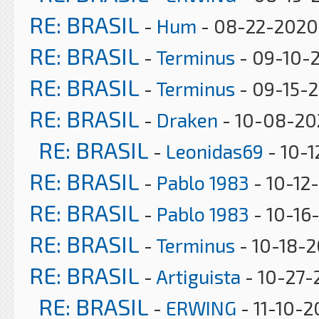
RE: BRASIL
-
Hum
- 08-22-2020
RE: BRASIL
-
Terminus
- 09-10-
RE: BRASIL
-
Terminus
- 09-15-2
RE: BRASIL
-
Draken
- 10-08-202
RE: BRASIL
-
Leonidas69
- 10-1
RE: BRASIL
-
Pablo 1983
- 10-12
RE: BRASIL
-
Pablo 1983
- 10-16
RE: BRASIL
-
Terminus
- 10-18-2
RE: BRASIL
-
Artiguista
- 10-27-
RE: BRASIL
-
ERWING
- 11-10-2