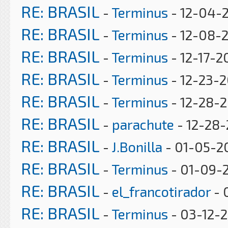
RE: BRASIL
-
Terminus
- 12-04-2
RE: BRASIL
-
Terminus
- 12-08-2
RE: BRASIL
-
Terminus
- 12-17-2
RE: BRASIL
-
Terminus
- 12-23-2
RE: BRASIL
-
Terminus
- 12-28-2
RE: BRASIL
-
parachute
- 12-28-
RE: BRASIL
-
J.Bonilla
- 01-05-2
RE: BRASIL
-
Terminus
- 01-09-
RE: BRASIL
-
el_francotirador
- 
RE: BRASIL
-
Terminus
- 03-12-2