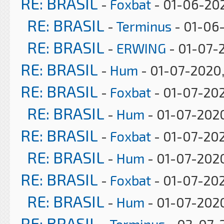
RE: BRASIL
-
Foxbat
- 01-06-202
RE: BRASIL
-
Terminus
- 01-06-
RE: BRASIL
-
ERWING
- 01-07-2
RE: BRASIL
-
Hum
- 01-07-2020,
RE: BRASIL
-
Foxbat
- 01-07-202
RE: BRASIL
-
Hum
- 01-07-2020
RE: BRASIL
-
Foxbat
- 01-07-20
RE: BRASIL
-
Hum
- 01-07-2020
RE: BRASIL
-
Foxbat
- 01-07-20
RE: BRASIL
-
Hum
- 01-07-2020
RE: BRASIL