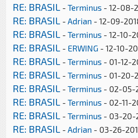
RE: BRASIL
-
Terminus
- 12-08-2
RE: BRASIL
-
Adrian
- 12-09-201
RE: BRASIL
-
Terminus
- 12-10-2
RE: BRASIL
-
ERWING
- 12-10-20
RE: BRASIL
-
Terminus
- 01-12-2
RE: BRASIL
-
Terminus
- 01-20-
RE: BRASIL
-
Terminus
- 02-05-2
RE: BRASIL
-
Terminus
- 02-11-2
RE: BRASIL
-
Terminus
- 03-20-
RE: BRASIL
-
Adrian
- 03-26-201