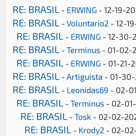
RE: BRASIL
-
ERWING
- 12-19-2
RE: BRASIL
-
Voluntario2
- 12-1
RE: BRASIL
-
ERWING
- 12-30-2
RE: BRASIL
-
Terminus
- 01-02-2
RE: BRASIL
-
ERWING
- 01-21-2
RE: BRASIL
-
Artiguista
- 01-30-
RE: BRASIL
-
Leonidas69
- 02-01
RE: BRASIL
-
Terminus
- 02-01-
RE: BRASIL
-
Tosk
- 02-02-202
RE: BRASIL
-
Krody2
- 02-02-