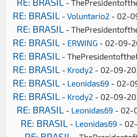
RE: BRASIL
- ThePresidentofth
RE: BRASIL
-
Voluntario2
- 02-0
RE: BRASIL
- ThePresidentofth
RE: BRASIL
-
ERWING
- 02-09-20
RE: BRASIL
- ThePresidentofthe
RE: BRASIL
-
Krody2
- 02-09-20
RE: BRASIL
-
Leonidas69
- 02-0
RE: BRASIL
-
Krody2
- 02-09-20
RE: BRASIL
-
Leonidas69
- 02-
RE: BRASIL
-
Leonidas69
- 02
RE: BRASIL