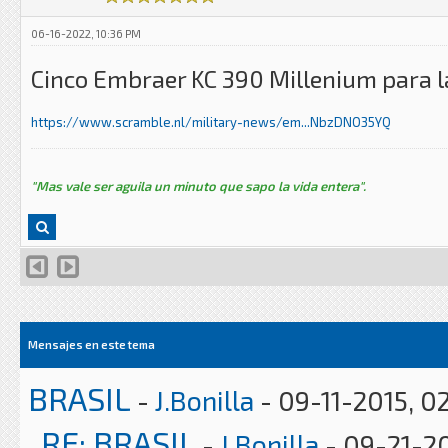
06-16-2022, 10:36 PM
Cinco Embraer KC 390 Millenium para l
https://www.scramble.nl/military-news/em...NbzDNO35YQ
"Mas vale ser aguila un minuto que sapo la vida entera".
Mensajes en este tema
BRASIL
-
J.Bonilla
- 09-11-2015, 0
RE: BRASIL
-
J.Bonilla
- 09-21-20