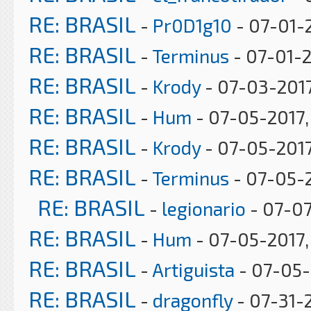
RE: BRASIL
-
Pr0D1g10
- 07-01-2
RE: BRASIL
-
Terminus
- 07-01-2
RE: BRASIL
-
Krody
- 07-03-2017
RE: BRASIL
-
Hum
- 07-05-2017,
RE: BRASIL
-
Krody
- 07-05-2017
RE: BRASIL
-
Terminus
- 07-05-2
RE: BRASIL
-
legionario
- 07-07
RE: BRASIL
-
Hum
- 07-05-2017,
RE: BRASIL
-
Artiguista
- 07-05-
RE: BRASIL
-
dragonfly
- 07-31-