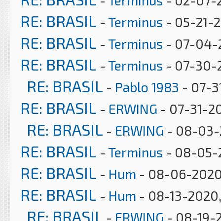
-
Terminus
- 02-07-2
RE: BRASIL
-
Terminus
- 05-21-2
RE: BRASIL
-
Terminus
- 07-04-
RE: BRASIL
-
Terminus
- 07-30-
RE: BRASIL
-
Pablo 1983
- 07-3
RE: BRASIL
-
ERWING
- 07-31-2
RE: BRASIL
-
ERWING
- 08-03-
RE: BRASIL
-
Terminus
- 08-05-
RE: BRASIL
-
Hum
- 08-06-2020
RE: BRASIL
-
Hum
- 08-13-2020
RE: BRASIL
-
ERWING
- 08-19-