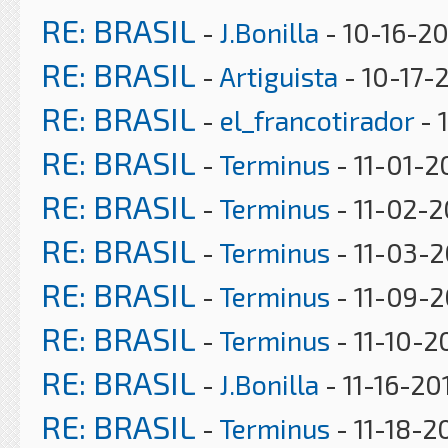
RE: BRASIL
-
J.Bonilla
- 10-16-20
RE: BRASIL
-
Artiguista
- 10-17-
RE: BRASIL
-
el_francotirador
- 
RE: BRASIL
-
Terminus
- 11-01-2
RE: BRASIL
-
Terminus
- 11-02-2
RE: BRASIL
-
Terminus
- 11-03-2
RE: BRASIL
-
Terminus
- 11-09-2
RE: BRASIL
-
Terminus
- 11-10-2
RE: BRASIL
-
J.Bonilla
- 11-16-20
RE: BRASIL
-
Terminus
- 11-18-2