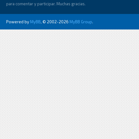
para comentar y participar. Muchas gracias.
Powered by
MyBB
, © 2002-2026
MyBB Group
.