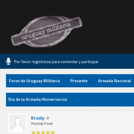
Por favor registrese para comentar y participar.
Foros de Uruguay Militaria
Presente
Armada Nacional
Media
Dia de la Armada/Aniversarios
Krody
Posting Freak