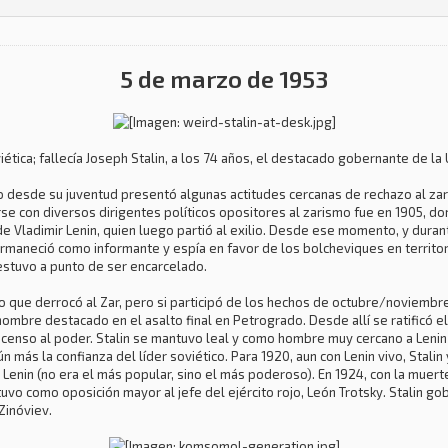
5 de marzo de 1953
ética; fallecía Joseph Stalin, a los 74 años, el destacado gobernante de la
no desde su juventud presentó algunas actitudes cercanas de rechazo al zar
rse con diversos dirigentes políticos opositores al zarismo fue en 1905, d
e Vladimir Lenin, quien luego partió al exilio. Desde ese momento, y durant
permaneció como informante y espía en favor de los bolcheviques en territor
estuvo a punto de ser encarcelado.
ro que derrocó al Zar, pero si participó de los hechos de octubre/noviembre
ombre destacado en el asalto final en Petrogrado. Desde allí se ratificó el
censo al poder. Stalin se mantuvo leal y como hombre muy cercano a Lenin en
más la confianza del líder soviético. Para 1920, aun con Lenin vivo, Stalin 
nin (no era el más popular, sino el más poderoso). En 1924, con la muer
vo como oposición mayor al jefe del ejército rojo, León Trotsky. Stalin gob
Zinóviev.