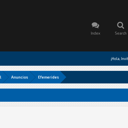
Index
Search
¡Hola, Inv
l
Anuncios
Efemerides