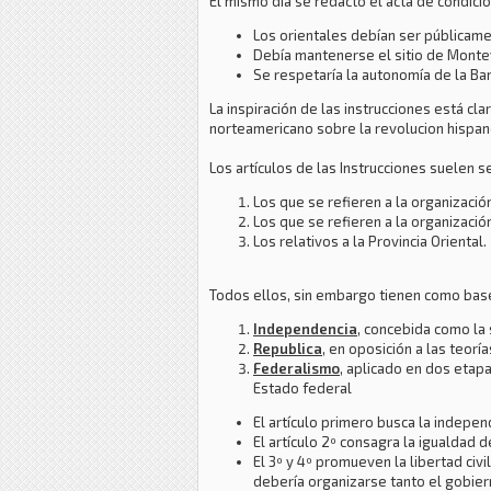
El mismo día se redactó el acta de condici
Los orientales debían ser públicame
Debía mantenerse el sitio de Montev
Se respetaría la autonomía de la Ba
La inspiración de las instrucciones está c
norteamericano sobre la revolucion hispan
Los artículos de las Instrucciones suelen s
Los que se refieren a la organizació
Los que se refieren a la organización
Los relativos a la Provincia Oriental.
Todos ellos, sin embargo tienen como bas
Independencia
, concebida como la 
Republica
, en oposición a las teorí
Federalismo
, aplicado en dos etapa
Estado federal
El artículo primero busca la indepen
El artículo 2º consagra la igualdad 
El 3º y 4º promueven la libertad civ
debería organizarse tanto el gobiern