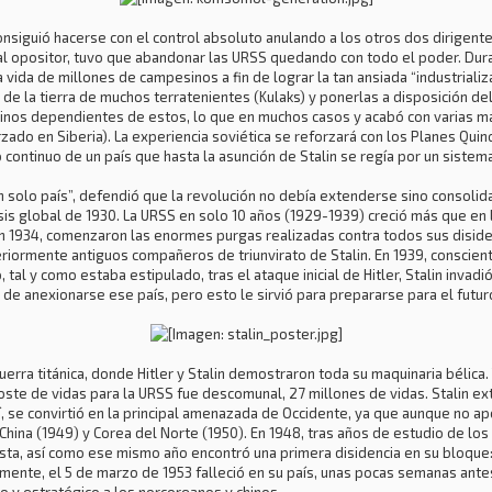
onsiguió hacerse con el control absoluto anulando a los otros dos dirigente
ipal opositor, tuvo que abandonar las URSS quedando con todo el poder. D
ida de millones de campesinos a fin de lograr la tan ansiada “industrializ
e de la tierra de muchos terratenientes (Kulaks) y ponerlas a disposición de
sinos dependientes de estos, lo que en muchos casos y acabó con varias
rzado en Siberia). La experiencia soviética se reforzará con los Planes Qu
continuo de un país que hasta la asunción de Stalin se regía por un sistema 
un solo país”, defendió que la revolución no debía extenderse sino consolida
risis global de 1930. La URSS en solo 10 años (1929-1939) creció más que en
 1934, comenzaron las enormes purgas realizadas contra todos sus disident
iormente antiguos compañeros de triunvirato de Stalin. En 1939, conscient
tal y como estaba estipulado, tras el ataque inicial de Hitler, Stalin invadi
 de anexionarse ese país, pero esto le sirvió para prepararse para el futur
uerra titánica, donde Hitler y Stalin demostraron toda su maquinaria bélica.
ste de vidas para la URSS fue descomunal, 27 millones de vidas. Stalin ex
, se convirtió en la principal amenazada de Occidente, ya que aunque no ap
China (1949) y Corea del Norte (1950). En 1948, tras años de estudio de los c
a, así como ese mismo año encontró una primera disidencia en su bloque: l
lmente, el 5 de marzo de 1953 falleció en su país, unas pocas semanas ant