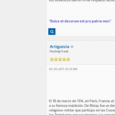
los soviéticos dieron firme respaldo técnic
“Dulce et decorum est pro patria mori”
Artiguista
Posting Freak
03-20-2017, 03:35 AM
El 18 de marzo de 1314, en París, Francia;
a su famosa maldición. De Molay fue un des
religioso-militar que participo en las Cruz
los Templarios por sus tesoros y la capaci