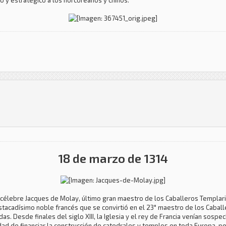
o y estratégico a los norcoreanos y chinos.
18 de marzo de 1314
 el célebre Jacques de Molay, último gran maestro de los Caballeros Templar
tacadísimo noble francés que se convirtió en el 23° maestro de los Caball
adas. Desde finales del siglo XIII, la Iglesia y el rey de Francia venían so
dad de financiar la construcción de catedrales y templos en toda Europa, po