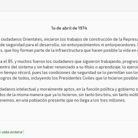
1o de abril de 1974
 ciudadanos Orientales, iniciaron los trabajos de construcción de la Repres
de seguridad para el desarrollo, sin entorpecimientos ni entorpecedores, 
, que hoy forman parte de la infraestructura que hacen posible la vida en 
sta el 85, y muchos fueron los ciudadanos que siguieron trabajando, progr
ntro del sistema y sin haber renunciado a su título o aprendizaje, lo ejerci
n tiempo récord, pues las condiciones de seguridad se lo permitían son l
 logros de todos, incluyendo los Presidentes Civiles que lo hicieron posibl
udadanos intelectual y moralmente aptos, en la función política y gobier
s de la misma manera que ya lo hicieron, sin tanto biru biru, sin tanto inú
enemos, en una población presente que no llega a los tres millones.
 vida entera".