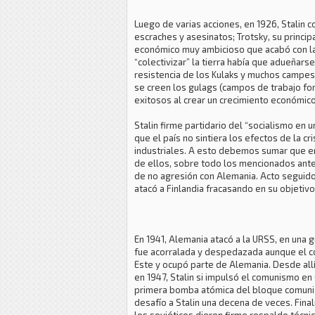
Luego de varias acciones, en 1926, Stalin c
escraches y asesinatos; Trotsky, su princ
económico muy ambicioso que acabó con la v
“colectivizar” la tierra había que adueñars
resistencia de los Kulaks y muchos campe
se creen los gulags (campos de trabajo fo
exitosos al crear un crecimiento económico 
Stalin firme partidario del “socialismo en 
que el país no sintiera los efectos de la c
industriales. A esto debemos sumar que en
de ellos, sobre todo los mencionados anter
de no agresión con Alemania. Acto seguido, 
atacó a Finlandia fracasando en su objetivo
En 1941, Alemania atacó a la URSS, en una g
fue acorralada y despedazada aunque el co
Este y ocupó parte de Alemania. Desde allí
en 1947, Stalin si impulsó el comunismo en 
primera bomba atómica del bloque comunist
desafío a Stalin una decena de veces. Fina