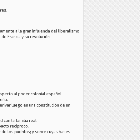
res.
mente a la gran influencia del liberalismo
e Francia y su revolución.
especto al poder colonial español.
teña.
derivar luego en una constitución de un
 con la familia real.
pacto recíproco.
 y de los pueblos; y sobre cuyas bases