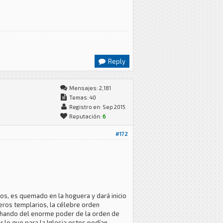
Reply
Mensajes: 2,181
Temas: 40
Registro en: Sep 2015
Reputación:
6
#172
ios, es quemado en la hoguera y dará inicio
eros templarios, la célebre orden
spechando del enorme poder de la orden de
r lo que para la Iglesia estos podían