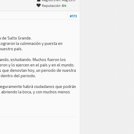
Reputación:
64
#173
a de Salto Grande.
lograron la culminación y puesta en
nuestro país.
esando, estudiando. Muchos fueron los
eron y lo ejercen en el país y en el mundo.
os que denostan hoy, un periodo de nuestra
e dentro del periodo.
no seguramente habrá ciudadanos que podrán
til abriendo la boca, y con muchos menos