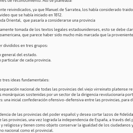
ones de reconocimiento. Allí se planeaba:
nte reivindicados, ya que Manuel de Sarratea, los había considerado traido
ideo que se había iniciado en 1812.
nda Oriental, que pasaría a considerarse una provincia
laramente tomada de los textos legales estadounidenses, esto se debe clara
oamericana, que parece haber sido mucho más marcada que la proveniente d
er divididos en tres grupos:
n general del estado.
 particular de cada provincia.
e tres ideas fundamentales:
separación nacional de todas las provincias del viejo virreinato platense r
as monárquicas sostenidas por un sector de la dirigencia revolucionaria por
s: una inicial confederación ofensivo-defensiva entre las provincias, para 
dencia de las provincias del poder español y desea cortar lazos de fidelidad
de las provincias, una vez lograda la independencia de España, a través del 
il y religiosa y tienen como objeto conservar la igualdad de los ciudadanos
o nacional como el provincial.