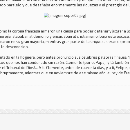
ado paralelo y que desafiaba enormemente las riquezas y el prestigio de 
a como la corona francesa armaron una causa para poder detener y juzgar a l
herejía, alababan al demonio y ensuciaban al cristianismo; bajo esta excusa
enaron en su gran mayoría, mientras gran parte de las riquezas eran exprop
 lo desconocido.
utado en la hoguera, pero antes pronuncio sus célebres palabras finales: 
los que nos han condenado sin razón. Clemente (por el Papa), y tú también F
l Tribunal de Dios!... A ti, Clemente, antes de cuarenta días, y a ti, Felipe,
 abruptamente, mientras que en noviembre de ese mismo año, el rey de Fran