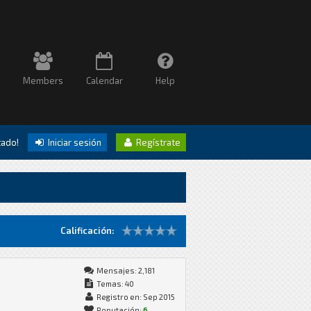
Members
Calendar
Help
itado!
Iniciar sesión
Regístrate
Calificación:
Mensajes: 2,181
Temas: 40
Registro en: Sep 2015
Reputación:
6