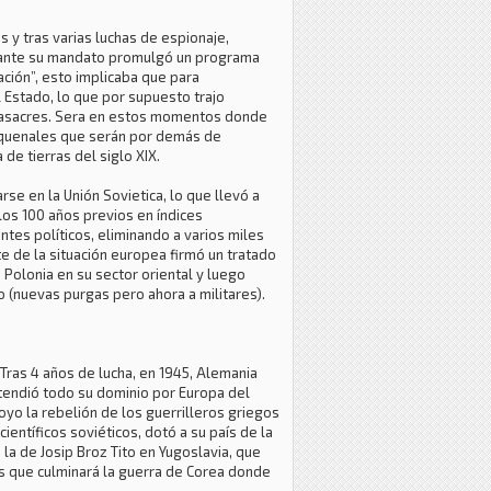
s y tras varias luchas de espionaje,
urante su mandato promulgó un programa
ación”, esto implicaba que para
l Estado, lo que por supuesto trajo
 masacres. Sera en estos momentos donde
inquenales que serán por demás de
de tierras del siglo XIX.
rse en la Unión Sovietica, lo que llevó a
 los 100 años previos en índices
es políticos, eliminando a varios miles
e de la situación europea firmó un tratado
ó Polonia en su sector oriental y luego
o (nuevas purgas pero ahora a militares).
 Tras 4 años de lucha, en 1945, Alemania
tendió todo su dominio por Europa del
oyo la rebelión de los guerrilleros griegos
ientíficos soviéticos, dotó a su país de la
a de Josip Broz Tito en Yugoslavia, que
es que culminará la guerra de Corea donde