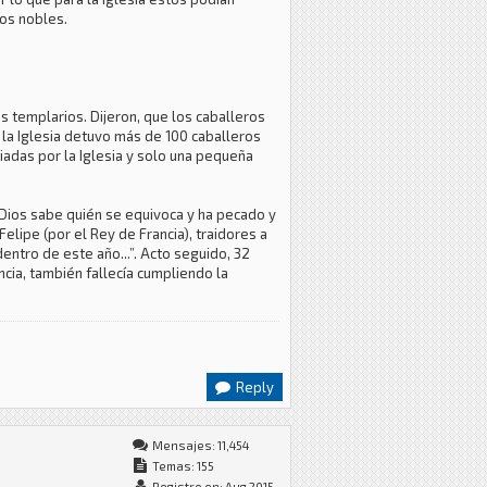
los nobles.
os templarios. Dijeron, que los caballeros
, la Iglesia detuvo más de 100 caballeros
iadas por la Iglesia y solo una pequeña
“Dios sabe quién se equivoca y ha pecado y
elipe (por el Rey de Francia), traidores a
 dentro de este año...”. Acto seguido, 32
cia, también fallecía cumpliendo la
Reply
Mensajes: 11,454
Temas: 155
Registro en: Aug 2015