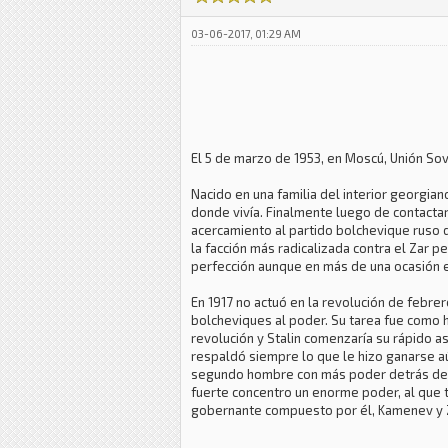
03-06-2017, 01:29 AM
El 5 de marzo de 1953, en Moscú, Unión Sovi
Nacido en una familia del interior georgia
donde vivía. Finalmente luego de contacta
acercamiento al partido bolchevique ruso d
la facción más radicalizada contra el Zar 
perfección aunque en más de una ocasión 
En 1917 no actuó en la revolución de febre
bolcheviques al poder. Su tarea fue como h
revolución y Stalin comenzaría su rápido as
respaldó siempre lo que le hizo ganarse aún 
segundo hombre con más poder detrás de Le
fuerte concentro un enorme poder, al que tu
gobernante compuesto por él, Kamenev y 