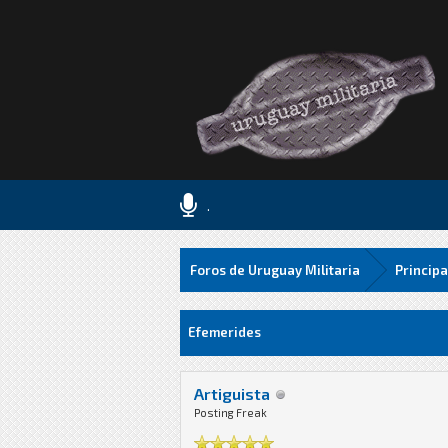
.
Foros de Uruguay Militaria
Principa
0 voto(s) - 0 Media
1
2
3
4
5
Efemerides
Artiguista
Posting Freak