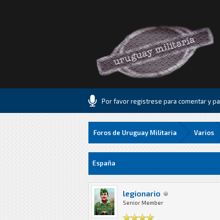
Por favor registrese para comentar y par
Foros de Uruguay Militaria
Varios
5 voto(s) - 2 Media
1
2
3
4
5
España
legionario
Senior Member