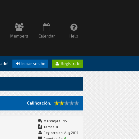
Members
Calendar
Help
itado!
Iniciar sesión
Regístrate
Calificación:
Mensajes: 715
Temas: 4
Registro en: Aug 2015
Reputación:
6