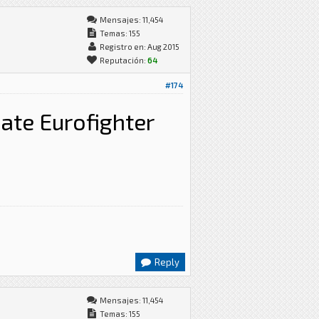
Mensajes: 11,454
Temas: 155
Registro en: Aug 2015
Reputación:
64
#174
ate Eurofighter
Reply
Mensajes: 11,454
Temas: 155