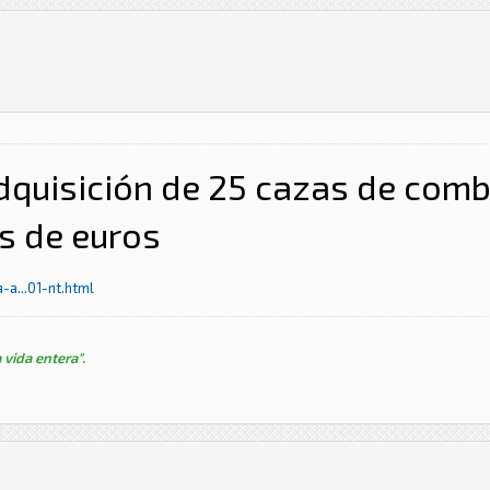
dquisición de 25 cazas de comb
s de euros
a...01-nt.html
 vida entera".