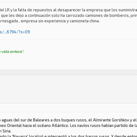
 LR y la falta de repuestos al desaparecer la empresa que los suministrab
ota que les dejo a continuación solo ha carrozado camiones de bomberos, pr
rriesgada , empresa sin experiencia y camioneta china.
s/...6794/?s=09
 vida entera".
n aguas del sur de Baleares a dos buques rusos, el Almirante Gorshkov y 
o Oriental hacia el océano Atlántico. Los navíos rusos habían partido de la
 Siria.
do la 'Navarra' localizó e interceptó a los dos barcos rusos. Y desde ento