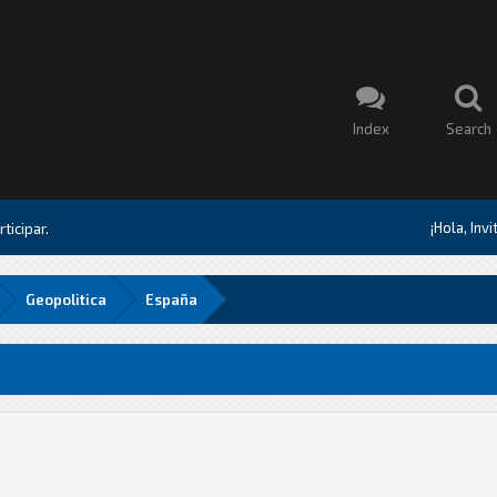
Index
Search
¡Hola, Inv
ticipar.
Geopolitica
España