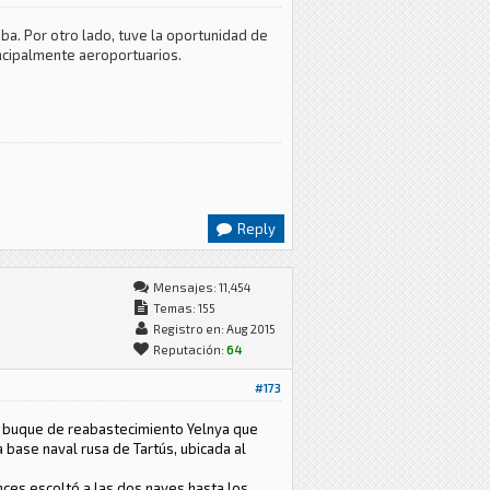
a. Por otro lado, tuve la oportunidad de
incipalmente aeroportuarios.
Reply
Mensajes: 11,454
Temas: 155
Registro en: Aug 2015
Reputación:
64
#173
el buque de reabastecimiento Yelnya que
 base naval rusa de Tartús, ubicada al
nces escoltó a las dos naves hasta los