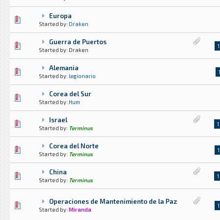
Europa
0 voto(s) - Media 0 de 5
1
2
3
4
5
Started by:
Draken
Guerra de Puertos
1 voto(s) - Media 1 de 5
1
2
3
4
5
1
Started by: Draken
Alemania
2 voto(s) - Media 3 de 5
1
2
3
4
5
Started by:
legionario
Corea del Sur
1 voto(s) - Media 1 de 5
1
2
3
4
5
Started by:
Hum
Israel
4 voto(s) - Media 2 de 5
1
2
3
4
5
1
Started by:
Terminus
Corea del Norte
2 voto(s) - Media 3 de 5
1
2
3
4
5
1
Started by:
Terminus
China
3 voto(s) - Media 2.33 de 5
1
2
3
4
5
1
Started by:
Terminus
Operaciones de Mantenimiento de la Paz
7 voto(s) - Media 1.57 de 5
1
2
3
4
5
1
Started by:
Miranda