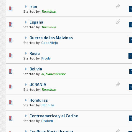
Iran
1 voto(s) - Media 1 de 5
1
2
3
4
5
1
Started by:
Terminus
España
5 voto(s) - Media 2 de 5
1
2
3
4
5
1
Started by:
Terminus
Guerra de las Malvinas
1 voto(s) - Media 5 de 5
1
2
3
4
5
Started by:
Cabo Viejo
Rusia
5 voto(s) - Media 1.8 de 5
1
2
3
4
5
1
Started by:
Krody
Bolivia
0 voto(s) - Media 0 de 5
1
2
3
4
5
Started by:
el_francotirador
UCRANIA
5 voto(s) - Media 1 de 5
1
2
3
4
5
1
Started by:
Terminus
Honduras
0 voto(s) - Media 0 de 5
1
2
3
4
5
Started by:
J.Bonilla
Centroamerica y el Caribe
1 voto(s) - Media 5 de 5
1
2
3
4
5
1
Started by:
Draken
Conflicto Rusia Ucrania