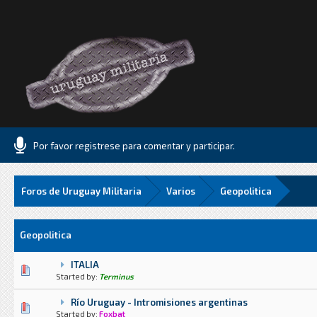
Por favor registrese para comentar y participar.
Foros de Uruguay Militaria
Varios
Geopolitica
Geopolitica
ITALIA
0 voto(s) - Media 0 de 5
1
2
3
4
5
Started by:
Terminus
Río Uruguay - Intromisiones argentinas
0 voto(s) - Media 0 de 5
1
2
3
4
5
Started by:
Foxbat