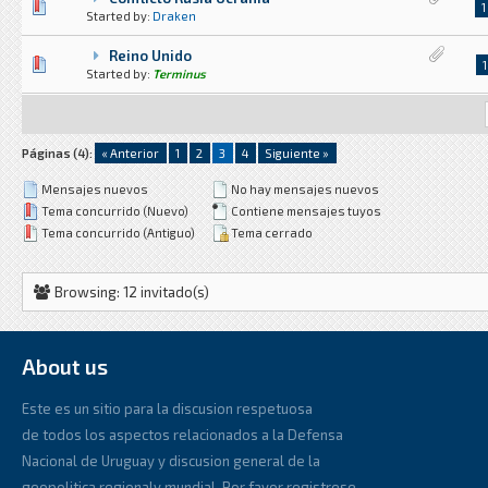
1 voto(s) - Media 1 de 5
1
2
3
4
5
1
Started by:
Draken
Reino Unido
6 voto(s) - Media 1.83 de 5
1
2
3
4
5
1
Started by:
Terminus
Páginas (4):
« Anterior
1
2
3
4
Siguiente »
Mensajes nuevos
No hay mensajes nuevos
Tema concurrido (Nuevo)
Contiene mensajes tuyos
Tema concurrido (Antiguo)
Tema cerrado
Browsing: 12 invitado(s)
About us
Este es un sitio para la discusion respetuosa
de todos los aspectos relacionados a la Defensa
Nacional de Uruguay y discusion general de la
geopolitica regionaly mundial. Por favor registrese