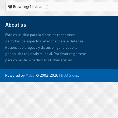
Browsing: 1 invitado(s)
About us
Este es un sitio para la discusion respetuosa
de todos los aspectos relacionados a la Defensa
Nacional de Uruguay y discusion general de la
geopolitica regionaly mundial. Por favor registrese
para comentar y participar. Muchas gracias.
Powered by
MyBB
, © 2002-2026
MyBB Group
.