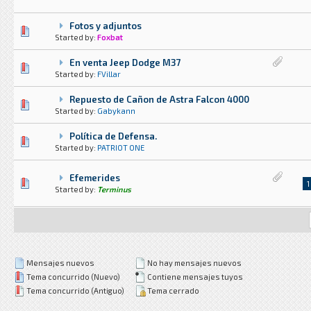
Fotos y adjuntos
0 voto(s) - Media 0 de 5
1
2
3
4
5
Started by:
Foxbat
En venta Jeep Dodge M37
0 voto(s) - Media 0 de 5
1
2
3
4
5
Started by:
FVillar
Repuesto de Cañon de Astra Falcon 4000
0 voto(s) - Media 0 de 5
1
2
3
4
5
Started by:
Gabykann
Política de Defensa.
0 voto(s) - Media 0 de 5
1
2
3
4
5
Started by:
PATRIOT ONE
Efemerides
0 voto(s) - Media 0 de 5
1
2
3
4
5
1
Started by:
Terminus
Mensajes nuevos
No hay mensajes nuevos
Tema concurrido (Nuevo)
Contiene mensajes tuyos
Tema concurrido (Antiguo)
Tema cerrado