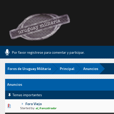
Por favor registrese para comentar y participar.
Foros de Uruguay Militaria
Principal
Anuncios
Anuncios
Temas importantes
Foro Viejo
0 voto(s) - Media 0 de 5
1
2
3
4
5
Started by:
el_francotirador