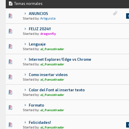
Temas normales
ANUNCIOS
0 voto(s) - Media 0 de 5
1
2
3
4
5
1
Started by:
Artiguista
FELIZ 2024!!
0 voto(s) - Media 0 de 5
1
2
3
4
5
Started by:
dragonfly
Lenguaje
0 voto(s) - Media 0 de 5
1
2
3
4
5
Started by:
el_francotirador
Internet Explorer/Edge vs Chrome
0 voto(s) - Media 0 de 5
1
2
3
4
5
Started by:
el_francotirador
Como insertar videos
0 voto(s) - Media 0 de 5
1
2
3
4
5
Started by:
el_francotirador
Color del Font al insertar texto
0 voto(s) - Media 0 de 5
1
2
3
4
5
Started by:
el_francotirador
Formato
0 voto(s) - Media 0 de 5
1
2
3
4
5
Started by:
el_francotirador
Felicidades!
0 voto(s) - Media 0 de 5
1
2
3
4
5
1
Started by:
el_francotirador