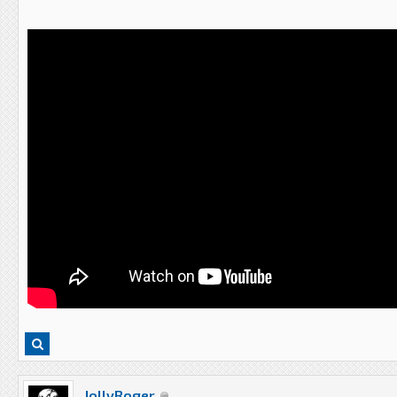
JollyRoger