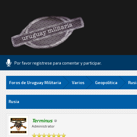
Por favor registrese para comentar y participar.
Foros de Uruguay Militaria
Varios
Geopolitica
Rusi
8 Media
Rusia
Terminus
Administrator