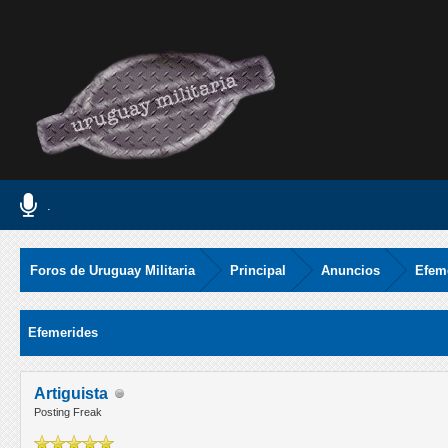
.
Foros de Uruguay Militaria
Principal
Anuncios
Efem
Media
Efemerides
Artiguista
Posting Freak