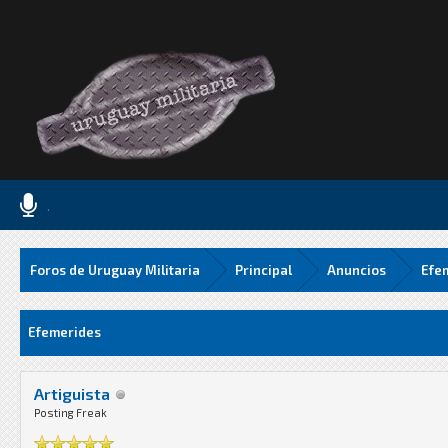
.
Foros de Uruguay Militaria
Principal
Anuncios
Efe
Media
Efemerides
Artiguista
Posting Freak