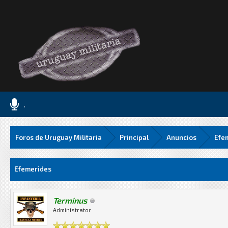
.
Foros de Uruguay Militaria
Principal
Anuncios
Efe
Media
Efemerides
Terminus
Administrator