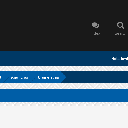
Index
Search
¡Hola, Inv
l
Anuncios
Efemerides