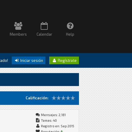
Members
Calendar
Help
itado!
Iniciar sesión
Regístrate
Calificación:
Mensajes: 2,181
Temas: 40
Registro en: Sep 2015
Reputación:
6