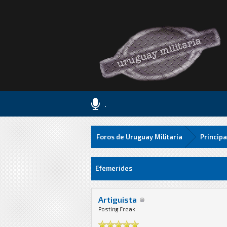
.
Foros de Uruguay Militaria
Principa
0 voto(s) - 0 Media
1
2
3
4
5
Efemerides
Artiguista
Posting Freak