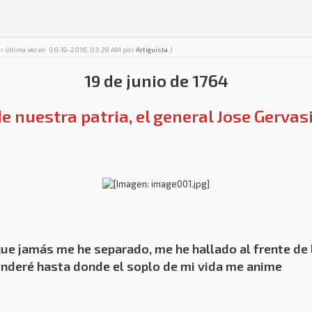
or última vez en: 06-19-2016, 03:29 AM por
Artiguista
.)
19 de junio de 1764
e nuestra patria, el general Jose Gervas
el que jamás me he separado, me he hallado al frente d
enderé hasta donde el soplo de mi vida me anime