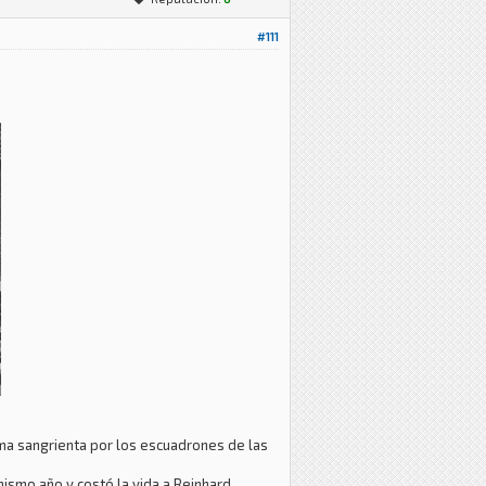
#111
rma sangrienta por los escuadrones de las
mismo año y costó la vida a Reinhard