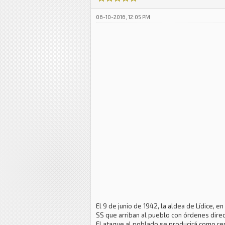
06-10-2016, 12:05 PM
El 9 de junio de 1942, la aldea de Lídice,
SS que arriban al pueblo con órdenes direct
El ataque al poblado se producirá como rep