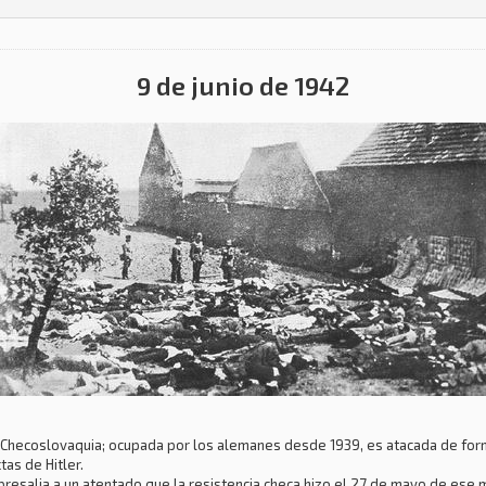
9 de junio de 1942
 en Checoslovaquia; ocupada por los alemanes desde 1939, es atacada de fo
as de Hitler.
resalia a un atentado que la resistencia checa hizo el 27 de mayo de ese 