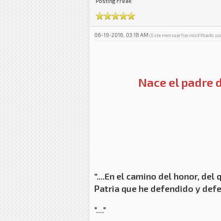
Posting Freak
06-19-2016, 03:18 AM
(Este mensaje fue modificado p
Nace el padre d
"....En el camino del honor, d
Patria que he defendido y def
"...."