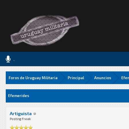
.
Foros de Uruguay Militaria
Principal
Anuncios
Efe
Media
Efemerides
Artiguista
Posting Freak