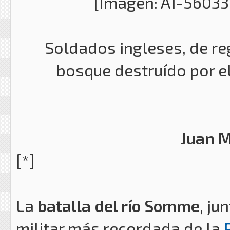
Soldados ingleses, de reg
bosque destruído por 
Juan M
[*]
La
batalla del río Somme
, ju
militar más recordada de la
P