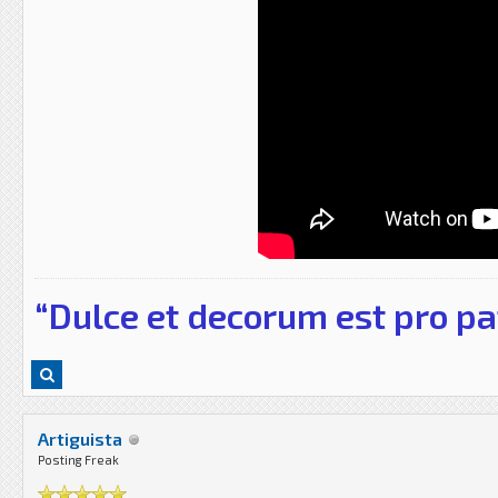
“Dulce et decorum est pro pa
Artiguista
Posting Freak