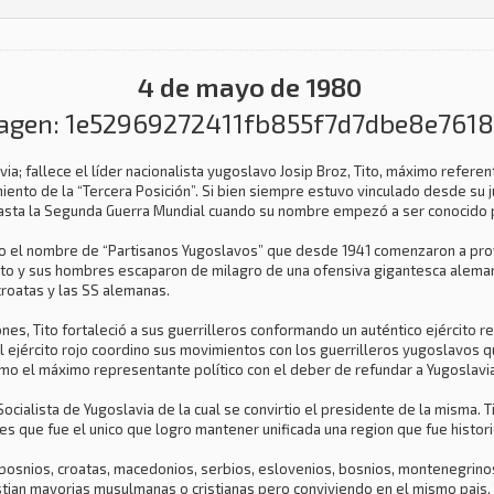
4 de mayo de 1980
via; fallece el líder nacionalista yugoslavo Josip Broz, Tito, máximo refere
iento de la “Tercera Posición”. Si bien siempre estuvo vinculado desde su j
e hasta la Segunda Guerra Mundial cuando su nombre empezó a ser conocido 
bajo el nombre de “Partisanos Yugoslavos” que desde 1941 comenzaron a pr
ito y sus hombres escaparon de milagro de una ofensiva gigantesca aleman
croatas y las SS alemanas.
ones, Tito fortaleció a sus guerrilleros conformando un auténtico ejército
 el ejército rojo coordino sus movimientos con los guerrilleros yugoslavos
o el máximo representante político con el deber de refundar a Yugoslavi
cialista de Yugoslavia de la cual se convirtio el presidente de la misma. T
es que fue el unico que logro mantener unificada una region que fue histo
 bosnios, croatas, macedonios, serbios, eslovenios, bosnios, montenegrinos
stian mayorias musulmanas o cristianas pero conviviendo en el mismo pais.