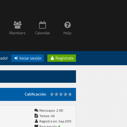
Members
Calendar
Help
itado!
Iniciar sesión
Regístrate
Calificación:
Mensajes: 2,181
Temas: 40
Registro en: Sep 2015
Reputación:
6